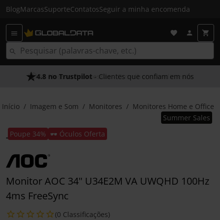
Blog
Marcas
Suporte
Contatos
Seguir a minha encomenda
4.8 no Trustpilot
- Clientes que confiam em nós
Início
Imagem e Som
Monitores
Monitores Home e Office
Summer Sales
Poupe 34%
🕶️ Óculos Oferta
Monitor AOC 34" U34E2M VA UWQHD 100Hz
4ms FreeSync
(0 Classificações)