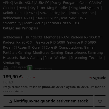
APNX
|
Arctic
|
ASUS
|
AURA PC
|
Ducky
|
Endgame Gear
|
GAMIAC
|
Glorious
|
HAVN
|
Keychron
|
King Bundles
|
King Mod Systems
|
Kolink
|
Lian Li
|
LYNK+
|
Moza Racing
|
MSI
|
Nitro Concepts
|
noblechairs
|
NZXT
|
PHANTEKS
|
Playseat
|
SAMSUNG
|
streamplify
|
Team Group
|
Thermal Grizzly
|
TX3
Categorias Principais
noblechairs
|
ThunderX3
|
Memórias RAM
|
Radeon RX 9060 XT
|
Radeon RX 9070 XT
|
GeForce RTX 5080
|
GeForce RTX 5090
|
Ryzen 7
|
Ryzen 9
|
Core i7
|
Core i9
|
Computadores Gamer
|
Portáteis Gaming
|
Monitores Gaming
|
Smartphones Samsung
|
Headsets
|
Ratos Gaming
|
Ratos Wireless
|
Streaming
|
Teclados
|
SimRacing
189,90 €
Preço reduzido de
para
289,90 €
Esgotado
Incl. IVA
© 2026 CASEKING IBERIA. TODOS OS DIREITOS RESERVADOS. IVA incluído à
Preço promocional válido de
junho 30, 2026
a
agosto 16, 2026
. Limitado ao
taxa em vigor para todos os produtos. As fotos apresentadas podem não
stock existente.
corresponder às configurações descritas. Preços e especificações sujeitos a
alteração sem aviso prévio. A caseking Iberia declina qualquer
Notifique-me quando estiver em stock
responsabilidade por eventuais erros publicados no site.