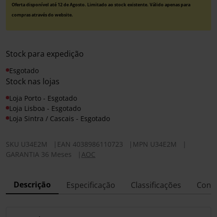
Oferta disponível até 12 de Agosto. Limitado ao stock existente. Válido apenas para
compras através do website.
Stock para expedição
Esgotado
Stock nas lojas
Loja Porto - Esgotado
Loja Lisboa - Esgotado
Loja Sintra / Cascais - Esgotado
SKU
U34E2M
|
EAN
4038986110723
|
MPN
U34E2M
|
GARANTIA 36 Meses
|
AOC
Descrição
Especificação
Classificações
Conf