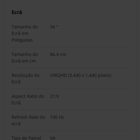
Ecrã
Tamanho do
34 "
Ecrã em
Polegadas
Tamanho do
86,4 cm
Ecrã em cm
Resolução do
UWQHD (3,440 x 1,440 pixels)
Ecrã
Aspect Ratio do
21:9
Ecrã
Refresh Rate do
100 Hz
ecrã
Tipo de Painel
VA