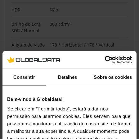
HDR
Não
Brilho do Ecrã
300 cd/m²
SDR / Normal
Ângulo de Visão
178 ° Horizontal / 178 ° Vertical
Tipo de Reflexão
antirreflexo
do Ecrã
Consentir
Detalhes
Sobre os cookies
Ecrã Tátil
Não
Bem-vindo à Globaldata!
Fonte de Alimentação
Se clicar em "Permitir todos", estará a dar-nos
Posição da
Interno
permissão para usarmos cookies. Eles servem para que
Fonte de
possamos monitorar a utilização do nosso site, de forma
Alimentação
a melhorar a sua experiência. A qualquer momento pode
ler a nossa política de cookies e personalizar quais