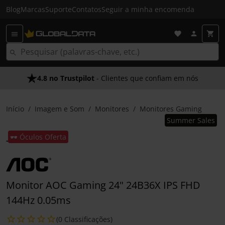
Blog
Marcas
Suporte
Contatos
Seguir a minha encomenda
4.8 no Trustpilot
- Clientes que confiam em nós
Início
Imagem e Som
Monitores
Monitores Gaming
Summer Sales
🕶️ Óculos Oferta
Monitor AOC Gaming 24" 24B36X IPS FHD
144Hz 0.05ms
(0 Classificações)