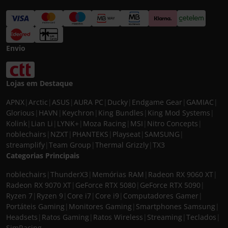
Envio
Lojas em Destaque
APNX
|
Arctic
|
ASUS
|
AURA PC
|
Ducky
|
Endgame Gear
|
GAMIAC
|
Glorious
|
HAVN
|
Keychron
|
King Bundles
|
King Mod Systems
|
Kolink
|
Lian Li
|
LYNK+
|
Moza Racing
|
MSI
|
Nitro Concepts
|
noblechairs
|
NZXT
|
PHANTEKS
|
Playseat
|
SAMSUNG
|
streamplify
|
Team Group
|
Thermal Grizzly
|
TX3
Categorias Principais
noblechairs
|
ThunderX3
|
Memórias RAM
|
Radeon RX 9060 XT
|
Radeon RX 9070 XT
|
GeForce RTX 5080
|
GeForce RTX 5090
|
Ryzen 7
|
Ryzen 9
|
Core i7
|
Core i9
|
Computadores Gamer
|
Portáteis Gaming
|
Monitores Gaming
|
Smartphones Samsung
|
Headsets
|
Ratos Gaming
|
Ratos Wireless
|
Streaming
|
Teclados
|
SimRacing