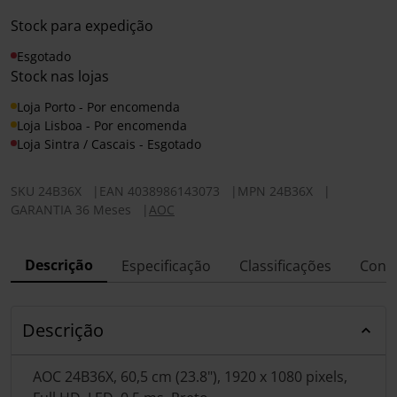
Stock para expedição
Esgotado
Stock nas lojas
Loja Porto - Por encomenda
Loja Lisboa - Por encomenda
Loja Sintra / Cascais - Esgotado
SKU
24B36X
|
EAN
4038986143073
|
MPN
24B36X
|
GARANTIA 36 Meses
|
AOC
Descrição
Especificação
Classificações
Conf
Descrição
AOC 24B36X, 60,5 cm (23.8"), 1920 x 1080 pixels,