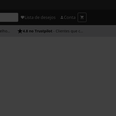
Lista de desejos
Conta
endimento
4.8 no Trustpilot
- Clientes que confiam em nós