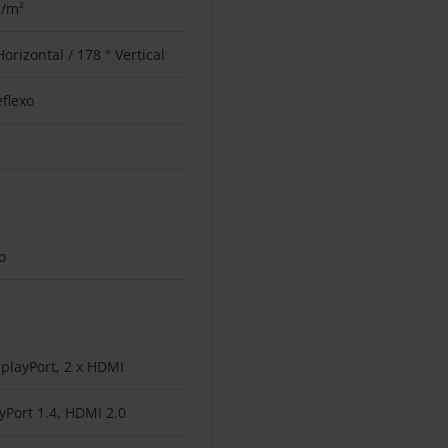
d/m²
Horizontal / 178 ° Vertical
eflexo
o
splayPort, 2 x HDMI
yPort 1.4, HDMI 2.0