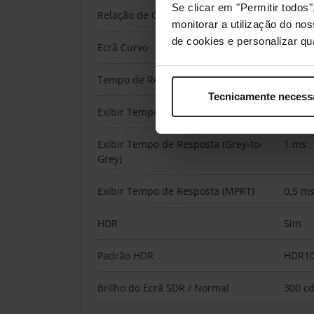
Se clicar em "Permitir todo
Relação de Contraste (Estático)
1.000:
monitorar a utilização do no
de cookies e personalizar qu
Ecrã Curvo
Não
Tempo de Resposta do Ecrã
0.5 ms
Tecnicamente necess
Exibir Tempo de Resposta
0,5 m
Exibir Tempo de Resposta (Grey-to-
1 ms
Grey)
Exibir Tempo de Resposta (MPRT)
0,5 m
HDR
Sim
Padrão HDR
HDR1
Brilho do Ecrã SDR / Normal
300 c