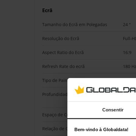
Ecrã
Tamanho do Ecrã em Polegadas
24 "
Resolução do Ecrã
Full-H
Aspect Ratio do Ecrã
16:9
Refresh Rate do ecrã
180 H
Tipo de Painel de Ecrã
IPS
Profundidade da Cor
máx. 1
bits)
Consentir
Espaço de Cor
130% 
Relação de Contraste (Dinâmico)
80.000
Bem-vindo à Globaldata!