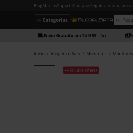
Blog
Marcas
Suporte
Contatos
Seguir a minha enc
Categorias
Envio Gratuito em 24 HRS
- Acima dos 50€
Início
Imagem e Som
Monitores
Monitore
🕶️ Óculos Oferta