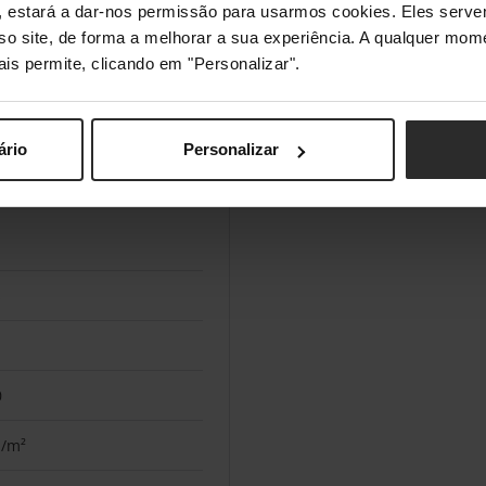
s", estará a dar-nos permissão para usarmos cookies. Eles ser
1
sso site, de forma a melhorar a sua experiência. A qualquer mome
ais permite, clicando em "Personalizar".
 (MPRT), 1 ms (grey-to-grey)
ário
Personalizar
s
s
0
d/m²