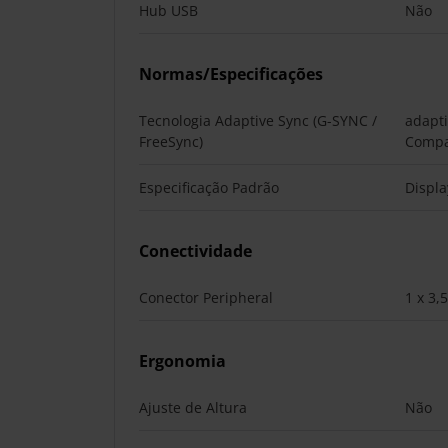
Hub USB
Não
Normas/Especificações
Tecnologia Adaptive Sync (G-SYNC /
adapt
FreeSync)
Compa
Especificação Padrão
Displa
Conectividade
Conector Peripheral
1 x 3,
Ergonomia
Ajuste de Altura
Não