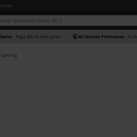
omenda
Klarna
- Paga até 3x sem juros
As Nossas Promessas
- O melhor at
s Gaming