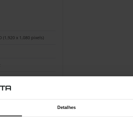
D (1,920 x 1,080 pixels)
z
6,7 milhões de cores (8
Detalhes
sRGB, 93% DCI-P3
.000:1