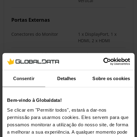
Vertical
Portas Externas
Conectores do Monitor
1 x DisplayPort, 1 x
HDMI, 2 x HDMI
Conectores Padrão do Monitor
DisplayPort 1.4, HDMI
2.0
Consentir
Detalhes
Sobre os cookies
Normas/Especificações
Tecnologia Adaptive Sync (G-
NVIDIA G-SYNC
Bem-vindo à Globaldata!
SYNC / FreeSync)
Se clicar em "Permitir todos", estará a dar-nos
Especificação Padrão
DisplayPort 1.4, HDMI
permissão para usarmos cookies. Eles servem para que
2.0
possamos monitorar a utilização do nosso site, de forma
a melhorar a sua experiência. A qualquer momento pode