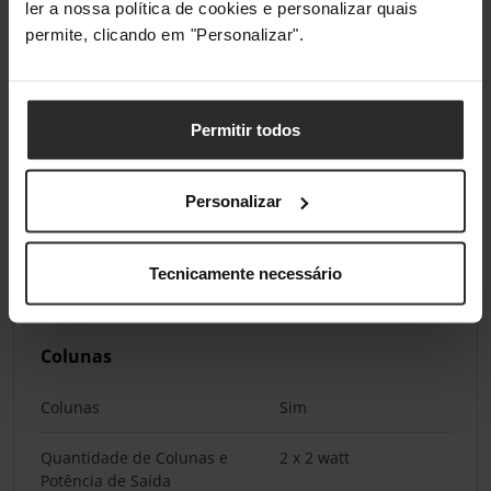
ler a nossa política de cookies e personalizar quais
Ergonomia
permite, clicando em "Personalizar".
Ajuste de Altura
Sim
Altura Máxima Ajustável
130 mm
Permitir todos
Pivô
Sim
Personalizar
Montagem
Tecnicamente necessário
Padrão VESA
100 x 100 mm
Colunas
Colunas
Sim
Quantidade de Colunas e
2 x 2 watt
Potência de Saída