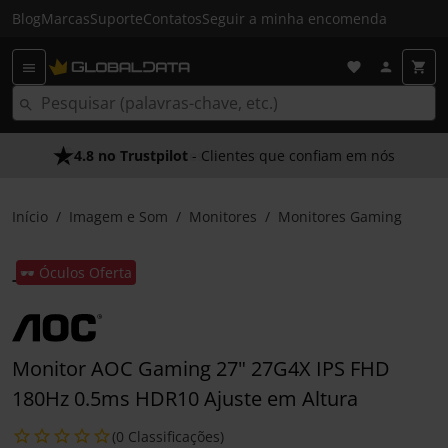
Blog
Marcas
Suporte
Contatos
Seguir a minha encomenda
4.8 no Trustpilot
- Clientes que confiam em nós
Início
Imagem e Som
Monitores
Monitores Gaming
🕶️ Óculos Oferta
Monitor AOC Gaming 27" 27G4X IPS FHD
180Hz 0.5ms HDR10 Ajuste em Altura
(0 Classificações)