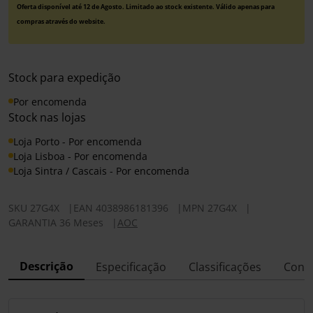
Oferta disponível até 12 de Agosto. Limitado ao stock existente. Válido apenas para
compras através do website.
Stock para expedição
Por encomenda
Stock nas lojas
Loja Porto - Por encomenda
Loja Lisboa - Por encomenda
Loja Sintra / Cascais - Por encomenda
SKU
27G4X
|
EAN
4038986181396
|
MPN
27G4X
|
GARANTIA 36 Meses
|
AOC
Descrição
Especificação
Classificações
Conf