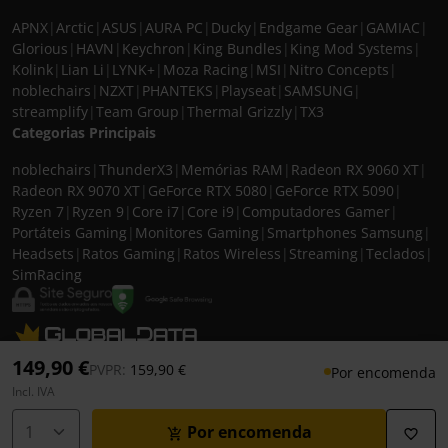
APNX
|
Arctic
|
ASUS
|
AURA PC
|
Ducky
|
Endgame Gear
|
GAMIAC
|
Glorious
|
HAVN
|
Keychron
|
King Bundles
|
King Mod Systems
|
Kolink
|
Lian Li
|
LYNK+
|
Moza Racing
|
MSI
|
Nitro Concepts
|
noblechairs
|
NZXT
|
PHANTEKS
|
Playseat
|
SAMSUNG
|
streamplify
|
Team Group
|
Thermal Grizzly
|
TX3
Categorias Principais
noblechairs
|
ThunderX3
|
Memórias RAM
|
Radeon RX 9060 XT
|
Radeon RX 9070 XT
|
GeForce RTX 5080
|
GeForce RTX 5090
|
Ryzen 7
|
Ryzen 9
|
Core i7
|
Core i9
|
Computadores Gamer
|
Portáteis Gaming
|
Monitores Gaming
|
Smartphones Samsung
|
Headsets
|
Ratos Gaming
|
Ratos Wireless
|
Streaming
|
Teclados
|
SimRacing
© 2026 CASEKING IBERIA. TODOS OS DIREITOS RESERVADOS. IVA incluído à
149,90 €
Preço reduzido de
para
PVPR:
159,90 €
Por encomenda
taxa em vigor para todos os produtos. As fotos apresentadas podem não
Incl. IVA
corresponder às configurações descritas. Preços e especificações sujeitos a
alteração sem aviso prévio. A caseking Iberia declina qualquer
Por encomenda
responsabilidade por eventuais erros publicados no site.