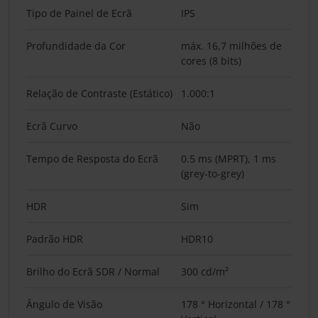
Tipo de Painel de Ecrã
IPS
Profundidade da Cor
máx. 16,7 milhões de
cores (8 bits)
Relação de Contraste (Estático)
1.000:1
Ecrã Curvo
Não
Tempo de Resposta do Ecrã
0.5 ms (MPRT), 1 ms
(grey-to-grey)
HDR
Sim
Padrão HDR
HDR10
Brilho do Ecrã SDR / Normal
300 cd/m²
Ângulo de Visão
178 ° Horizontal / 178 °