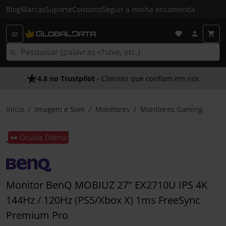
Blog
Marcas
Suporte
Contatos
Seguir a minha encomenda
4.8 no Trustpilot
- Clientes que confiam em nós
Início
Imagem e Som
Monitores
Monitores Gaming
🕶️ Óculos Oferta
Monitor BenQ MOBIUZ 27" EX2710U IPS 4K
144Hz / 120Hz (PS5/Xbox X) 1ms FreeSync
Premium Pro