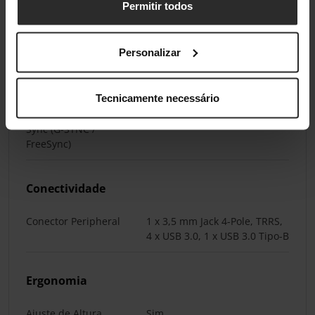
Conectores do Monitor
1 x DisplayPort, 2 x HDMI
Permitir todos
Hub USB
Sim
Personalizar
Normas/Especificações
Tecnicamente necessário
Tecnologia Adaptive
AMD FreeSync Premium Pro
Sync (G-SYNC /
FreeSync)
Conectividade
Conector Peripheral
1 x 3,5 mm Jack 4-Pole, TRRS,
4 x USB 3.0, 1 x USB 3.0 Tipo-B
Ergonomia
Ajuste de Altura
Sim