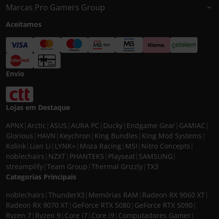
Marcas Pro Gamers Group
Aceitamos
Envio
Lojas em Destaque
APNX
|
Arctic
|
ASUS
|
AURA PC
|
Ducky
|
Endgame Gear
|
GAMIAC
|
Glorious
|
HAVN
|
Keychron
|
King Bundles
|
King Mod Systems
|
Kolink
|
Lian Li
|
LYNK+
|
Moza Racing
|
MSI
|
Nitro Concepts
|
noblechairs
|
NZXT
|
PHANTEKS
|
Playseat
|
SAMSUNG
|
streamplify
|
Team Group
|
Thermal Grizzly
|
TX3
Categorias Principais
noblechairs
|
ThunderX3
|
Memórias RAM
|
Radeon RX 9060 XT
|
Radeon RX 9070 XT
|
GeForce RTX 5080
|
GeForce RTX 5090
|
Ryzen 7
|
Ryzen 9
|
Core i7
|
Core i9
|
Computadores Gamer
|