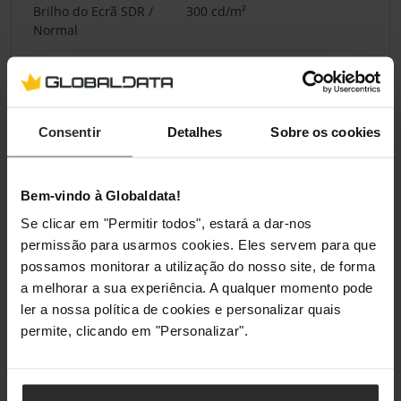
Brilho do Ecrã SDR /
300 cd/m²
Normal
Brilho do Ecrã HDR
600 cd/m²
Ângulo de Visão
178 ° Horizontal / 178 °
Vertical
Consentir
Detalhes
Sobre os cookies
Tipo de Reflexão do
antirreflexo
Ecrã
Bem-vindo à Globaldata!
Se clicar em "Permitir todos", estará a dar-nos
permissão para usarmos cookies. Eles servem para que
Fonte de Alimentação
possamos monitorar a utilização do nosso site, de forma
a melhorar a sua experiência. A qualquer momento pode
Posição da Fonte de
Externo
Alimentação
ler a nossa política de cookies e personalizar quais
permite, clicando em "Personalizar".
Portas Externas