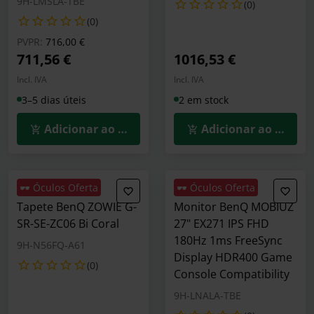
9H-LMSLA-TBE
(0)
(0)
Preço reduzido de
para
PVPR:
716,00 €
711,56 €
1016,53 €
Incl. IVA
Incl. IVA
3–5 dias úteis
2 em stock
Adicionar ao Carrinho
Adicionar ao Carrin
🕶️ Óculos Oferta
🕶️ Óculos Oferta
Tapete BenQ ZOWIE G-
Monitor BenQ MOBIUZ
SR-SE-ZC06 Bi Coral
27" EX271 IPS FHD
180Hz 1ms FreeSync
9H-N56FQ-A61
Display HDR400 Game
(0)
Console Compatibility
9H-LNALA-TBE