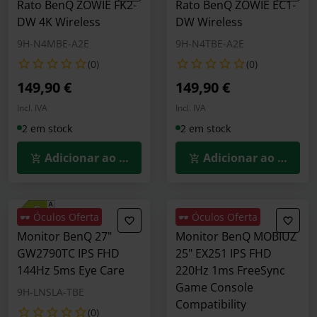
Rato BenQ ZOWIE FK2-
Rato BenQ ZOWIE EC1-
DW 4K Wireless
DW Wireless
9H-N4MBE-A2E
9H-N4TBE-A2E
(0)
(0)
149,90 €
149,90 €
Incl. IVA
Incl. IVA
2 em stock
2 em stock
Adicionar ao Carrinho
Adicionar ao Carrin
🕶️ Óculos Oferta
🕶️ Óculos Oferta
Monitor BenQ 27"
Monitor BenQ MOBIUZ
GW2790TC IPS FHD
25" EX251 IPS FHD
144Hz 5ms Eye Care
220Hz 1ms FreeSync
Game Console
9H-LNSLA-TBE
Compatibility
(0)