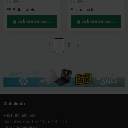
Incl. IVA
Incl. IVA
3–5 dias úteis
1 em stock
Adicionar ao Carrinho
Adicionar ao Carrin
1
2
Globaldata
+351 300 600 520
dias úteis das 10h-13h e 14h-18h
info@globaldata.pt