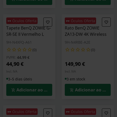
🕶️ Óculos Oferta
🕶️ Óculos Oferta
Tapete BenQ ZOWIE G-
Rato BenQ ZOWIE
SR-SE II Vermelho L
ZA13-DW 4K Wireless
9H-N4XFQ-A61
9H-N4RBE-A2E
(0)
(0)
Preço reduzido de
para
PVPR:
44,99 €
44,90 €
149,90 €
Incl. IVA
Incl. IVA
3–5 dias úteis
3 em stock
Adicionar ao Carrinho
Adicionar ao Carrin
🕶️ Óculos Oferta
🕶️ Óculos Oferta