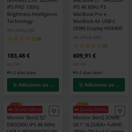
IPS FHD 100Hz
IPS 4K 60Hz P3
Brightness Intelligence
MacBook Pro e
Technology
MacBook Air USB-C
(90W) Display HDR400
9H-LMHLJ-LBE
9H-LP9LB-QBE
(0)
(0)
183,48 €
609,91 €
Incl. IVA
Incl. IVA
3–5 dias úteis
3–5 dias úteis
Adicionar ao Carrinho
Adicionar ao Carrin
🕶️ Óculos Oferta
🕶️ Óculos Oferta
Monitor BenQ 32"
Monitor BenQ ZOWIE
EW3290U IPS 4K 60Hz
24.1" XL2540X+ FullHD
USB-C (PD65W) DCI-P3
280Hz TN Fast Gaming