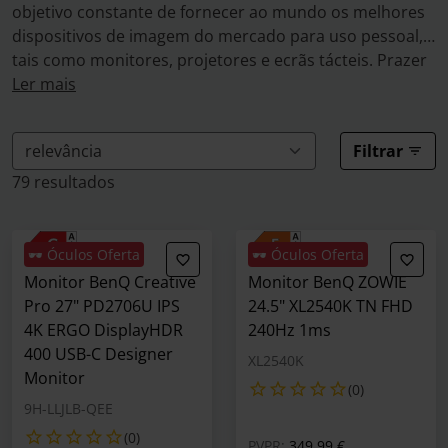
objetivo constante de fornecer ao mundo os melhores
dispositivos de imagem do mercado para uso pessoal,
tais como monitores, projetores e ecrãs tácteis. Prazer
e qualidade são exatamente o que se obtém quando se
Ler mais
escolhe a BENQ.
Filtrar
79 resultados
🕶️ Óculos Oferta
🕶️ Óculos Oferta
Monitor BenQ Creative
Monitor BenQ ZOWIE
Pro 27" PD2706U IPS
24.5" XL2540K TN FHD
4K ERGO DisplayHDR
240Hz 1ms
400 USB-C Designer
XL2540K
Monitor
(0)
9H-LLJLB-QEE
(0)
Preço reduzido de
para
PVPR:
349,99 €