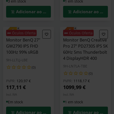
3 em stock
1 em stock
Adicionar ao Carrinho
Adicionar ao Carrin
🕶️ Óculos Oferta
🕶️ Óculos Oferta
Monitor BenQ 27"
Monitor BenQ Creative
GW2790 IPS FHD
Pro 27" PD2730S IPS 5K
100Hz 99% sRGB
60Hz 5ms Thunderbolt
4 DisplayHDR 400
9H-LLTLJ-LBE
9H-LN7LA-TBE
(0)
(0)
Preço reduzido de
para
Preço reduzido de
para
PVPR:
120,97 €
PVPR:
1118,17 €
117,11 €
1099,99 €
Incl. IVA
Incl. IVA
Em stock
1 em stock
Adicionar ao Carrinho
Adicionar ao Carrin