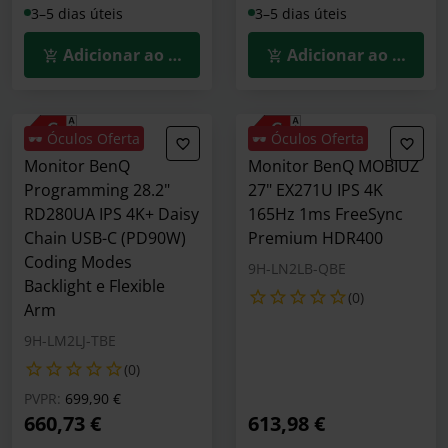
3–5 dias úteis
3–5 dias úteis
Adicionar ao Carrinho
Adicionar ao Carrin
🕶️ Óculos Oferta
🕶️ Óculos Oferta
Monitor BenQ
Monitor BenQ MOBIUZ
Programming 28.2"
27" EX271U IPS 4K
RD280UA IPS 4K+ Daisy
165Hz 1ms FreeSync
Chain USB-C (PD90W)
Premium HDR400
Coding Modes
9H-LN2LB-QBE
Backlight e Flexible
(0)
Arm
9H-LM2LJ-TBE
(0)
Preço reduzido de
para
PVPR:
699,90 €
660,73 €
613,98 €