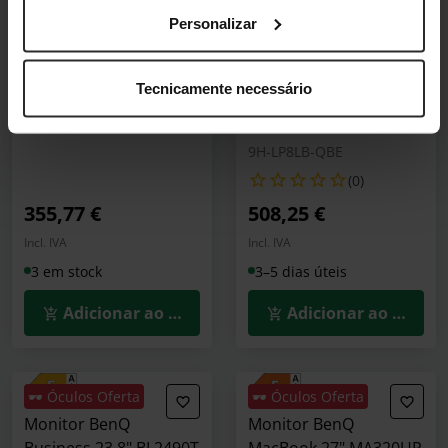
Monitor BenQ 27"
Monitor BenQ
EW2790U IPS 4K 60Hz
MacBook 27" MA270UP
Personalizar
USB-C (PD65W) DCI-P3
IPS 4K 60Hz P3
MacBook Pro e
9H-LN3LJ-LBE
Tecnicamente necessário
MacBook Air USB-C
(0)
(90W) Display HDR400
9H-LP8LB-QBE
(0)
355,77 €
508,25 €
Incl. IVA
Incl. IVA
3 em stock
3–5 dias úteis
Adicionar ao Carrinho
Adicionar ao Carrin
🕶️ Óculos Oferta
🕶️ Óculos Oferta
Monitor BenQ
Monitor BenQ
Business 23.8" BL2490T
MacBook 27" MA320UP