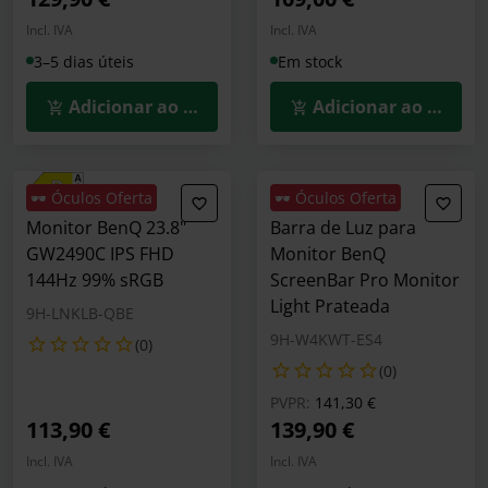
Incl. IVA
Incl. IVA
3–5 dias úteis
Em stock
Adicionar ao Carrinho
Adicionar ao Carrin
🕶️ Óculos Oferta
🕶️ Óculos Oferta
Monitor BenQ 23.8"
Barra de Luz para
GW2490C IPS FHD
Monitor BenQ
144Hz 99% sRGB
ScreenBar Pro Monitor
Light Prateada
9H-LNKLB-QBE
9H-W4KWT-ES4
(0)
(0)
Preço reduzido de
para
PVPR:
141,30 €
113,90 €
139,90 €
Incl. IVA
Incl. IVA