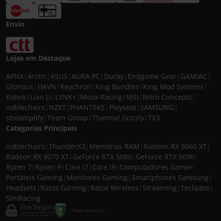
Envio
Lojas em Destaque
APNX
|
Arctic
|
ASUS
|
AURA PC
|
Ducky
|
Endgame Gear
|
GAMIAC
|
Glorious
|
HAVN
|
Keychron
|
King Bundles
|
King Mod Systems
|
Kolink
|
Lian Li
|
LYNK+
|
Moza Racing
|
MSI
|
Nitro Concepts
|
noblechairs
|
NZXT
|
PHANTEKS
|
Playseat
|
SAMSUNG
|
streamplify
|
Team Group
|
Thermal Grizzly
|
TX3
Categorias Principais
noblechairs
|
ThunderX3
|
Memórias RAM
|
Radeon RX 9060 XT
|
Radeon RX 9070 XT
|
GeForce RTX 5080
|
GeForce RTX 5090
|
Ryzen 7
|
Ryzen 9
|
Core i7
|
Core i9
|
Computadores Gamer
|
Portáteis Gaming
|
Monitores Gaming
|
Smartphones Samsung
|
Headsets
|
Ratos Gaming
|
Ratos Wireless
|
Streaming
|
Teclados
|
SimRacing