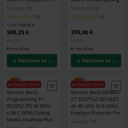
9H-LN4LJ-LBE
9H-E18LB-QBE
(0)
(0)
Preço reduzido de
para
PVPR:
508,90 €
508,25 €
359,00 €
Incl. IVA
Incl. IVA
2 em stock
1 em stock
Adicionar ao Carrinho
Adicionar ao Carrin
🕶️ Óculos Oferta
🕶️ Óculos Oferta
Monitor BenQ
Monitor BenQ MOBIUZ
Programming 31"
27" EX271UZ QD-OLED
RD320U IPS 4K 60Hz
4K 4K UHD 16:9 240Hz
USB-C (90W) Coding
FreeSync Premium Pro
Modes DualView Plus
9H-LP2LA-TBE