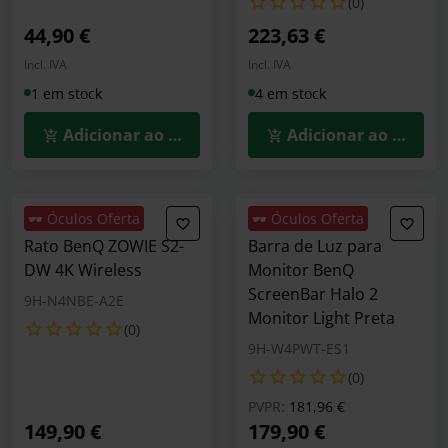
(0)
44,90 €
223,63 €
Incl. IVA
Incl. IVA
1 em stock
4 em stock
Adicionar ao Carrinho
Adicionar ao Carrin
🕶️ Óculos Oferta
🕶️ Óculos Oferta
Rato BenQ ZOWIE S2-
Barra de Luz para
DW 4K Wireless
Monitor BenQ
ScreenBar Halo 2
9H-N4NBE-A2E
Monitor Light Preta
(0)
9H-W4PWT-ES1
(0)
Preço reduzido de
para
PVPR:
181,96 €
149,90 €
179,90 €