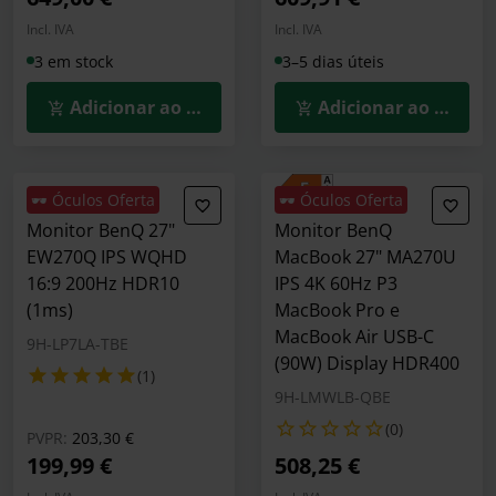
Incl. IVA
Incl. IVA
3 em stock
3–5 dias úteis
Adicionar ao Carrinho
Adicionar ao Carrin
🕶️ Óculos Oferta
🕶️ Óculos Oferta
Monitor BenQ 27"
Monitor BenQ
EW270Q IPS WQHD
MacBook 27" MA270U
16:9 200Hz HDR10
IPS 4K 60Hz P3
(1ms)
MacBook Pro e
MacBook Air USB-C
9H-LP7LA-TBE
(90W) Display HDR400
(1)
9H-LMWLB-QBE
(0)
Preço reduzido de
para
PVPR:
203,30 €
199,99 €
508,25 €