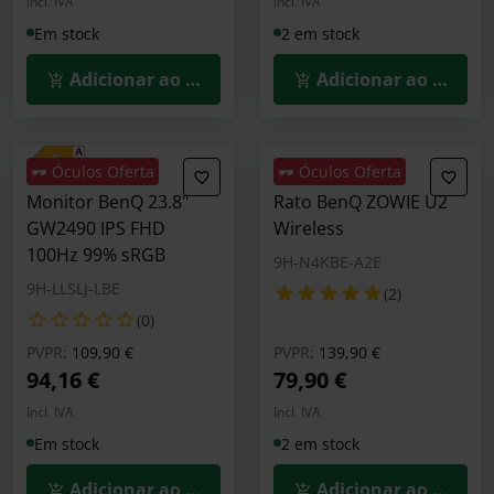
Incl. IVA
Incl. IVA
Em stock
2 em stock
Adicionar ao Carrinho
Adicionar ao Carrin
🕶️ Óculos Oferta
🕶️ Óculos Oferta
Monitor BenQ 23.8"
Rato BenQ ZOWIE U2
GW2490 IPS FHD
Wireless
100Hz 99% sRGB
9H-N4KBE-A2E
9H-LLSLJ-LBE
(2)
(0)
Preço reduzido de
para
Preço reduzido de
para
PVPR:
109,90 €
PVPR:
139,90 €
94,16 €
79,90 €
Incl. IVA
Incl. IVA
Em stock
2 em stock
Adicionar ao Carrinho
Adicionar ao Carrin