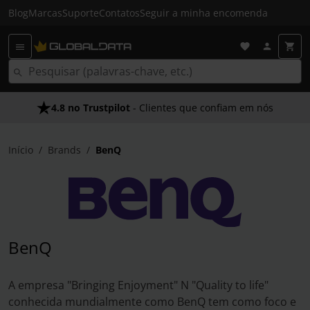
Blog
Marcas
Suporte
Contatos
Seguir a minha encomenda
4.8 no Trustpilot
Envio Gratuito em 24 HRS
- Clientes que confiam em nós
- Acima dos 50€
Início
Brands
BenQ
BenQ
A empresa "Bringing Enjoyment" N "Quality to life"
conhecida mundialmente como BenQ tem como foco e