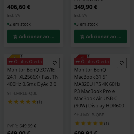
406,60 €
349,90 €
Incl. IVA
Incl. IVA
2 em stock
3 em stock
Adicionar ao Carrinho
Adicionar ao Carrin
🕶️ Óculos Oferta
🕶️ Óculos Oferta
Monitor BenQ ZOWIE
Monitor BenQ
24.1" XL2566X+ Fast TN
MacBook 31.5"
400Hz 0.5ms DyAc 2.0
MA320U IPS 4K 60Hz
P3 MacBook Pro e
9H-LMRLB-QBE
MacBook Air USB-C
(1)
(90W) Display HDR600
9H-LMXLB-QBE
(1)
Preço reduzido de
para
PVPR:
649,99 €
649,00 €
609,91 €