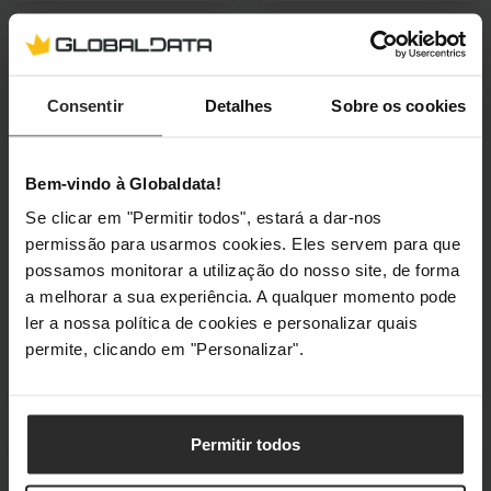
🕶️ Óculos Oferta
🕶️ Óculos Oferta
Monitor BenQ 27"
Monitor BenQ 27"
Consentir
Detalhes
Sobre os cookies
GW2790T IPS FHD
GW2786TC IPS FHD
100Hz 5ms Eye Care
100Hz USB-C Aj. Altura
9H-LMKLJ-LBE
9H-LMNLB-QBE
Bem-vindo à Globaldata!
(0)
(0)
Se clicar em "Permitir todos", estará a dar-nos
Preço reduzido de
para
Preço reduzido de
para
PVPR:
203,30 €
PVPR:
203,30 €
permissão para usarmos cookies. Eles servem para que
152,38 €
199,90 €
possamos monitorar a utilização do nosso site, de forma
Incl. IVA
Incl. IVA
a melhorar a sua experiência. A qualquer momento pode
ler a nossa política de cookies e personalizar quais
5 em stock
3–5 dias úteis
permite, clicando em "Personalizar".
Adicionar ao Carrinho
Adicionar ao Carrin
Permitir todos
🕶️ Óculos Oferta
🕶️ Óculos Oferta