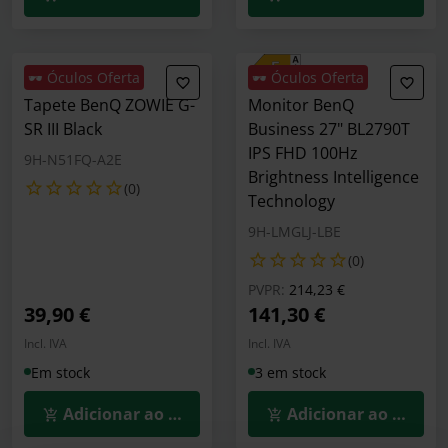
🕶️ Óculos Oferta
🕶️ Óculos Oferta
Tapete BenQ ZOWIE G-
Monitor BenQ
SR III Black
Business 27" BL2790T
IPS FHD 100Hz
9H-N51FQ-A2E
Brightness Intelligence
(0)
Technology
9H-LMGLJ-LBE
(0)
Preço reduzido de
para
PVPR:
214,23 €
39,90 €
141,30 €
Incl. IVA
Incl. IVA
Em stock
3 em stock
Adicionar ao Carrinho
Adicionar ao Carrin