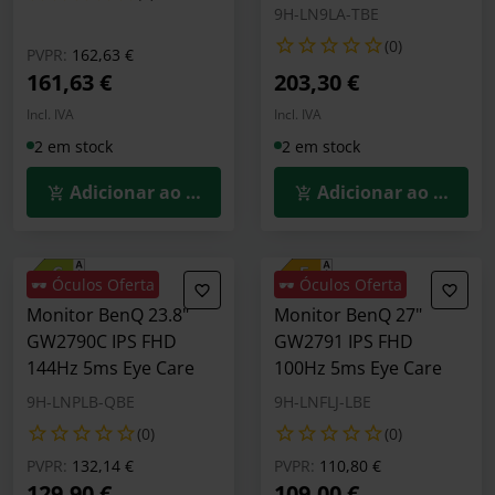
9H-LN9LA-TBE
(0)
Preço reduzido de
para
PVPR:
162,63 €
161,63 €
203,30 €
Incl. IVA
Incl. IVA
2 em stock
2 em stock
Adicionar ao Carrinho
Adicionar ao Carrin
🕶️ Óculos Oferta
🕶️ Óculos Oferta
Monitor BenQ 23.8"
Monitor BenQ 27"
GW2790C IPS FHD
GW2791 IPS FHD
144Hz 5ms Eye Care
100Hz 5ms Eye Care
9H-LNPLB-QBE
9H-LNFLJ-LBE
(0)
(0)
Preço reduzido de
para
Preço reduzido de
para
PVPR:
132,14 €
PVPR:
110,80 €
129,90 €
109,00 €