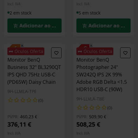
Incl. IVA
Incl. IVA
2 em stock
5 em stock
Adicionar ao Carrinho
Adicionar ao Carrin
🕶️ Óculos Oferta
🕶️ Óculos Oferta
Monitor BenQ
Monitor BenQ
Business 32" BL3290QT
Photographer 24"
IPS QHD 75Hz USB-C
SW242Q IPS 2K 99%
(PD65W) Daisy Chain
Adobe RGB Delta <1.5
HDR10 USB-C (90W)
9H-LLMLA-TPE
9H-LLVLA-TBE
(0)
(0)
Preço reduzido de
para
Preço reduzido de
para
PVPR:
460,23 €
PVPR:
509,90 €
376,11 €
508,25 €
Incl. IVA
Incl. IVA