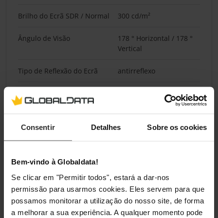
Brilho do Ecrã SDR / Normal
300 cd/m²
Ângulo de Visão
178 ° Horizontal / 178 °
Vertical
Tipo de Reflexão do Ecrã
antirreflexo
Ecrã Tátil
Não
Fonte de Alimentação
Consentir
Detalhes
Sobre os cookies
Posição da Fonte de
Interno
Alimentação
Bem-vindo à Globaldata!
Se clicar em "Permitir todos", estará a dar-nos
Portas Externas
permissão para usarmos cookies. Eles servem para que
possamos monitorar a utilização do nosso site, de forma
Conectores do Monitor
1 x DisplayPort, 2 x HDMI
a melhorar a sua experiência. A qualquer momento pode