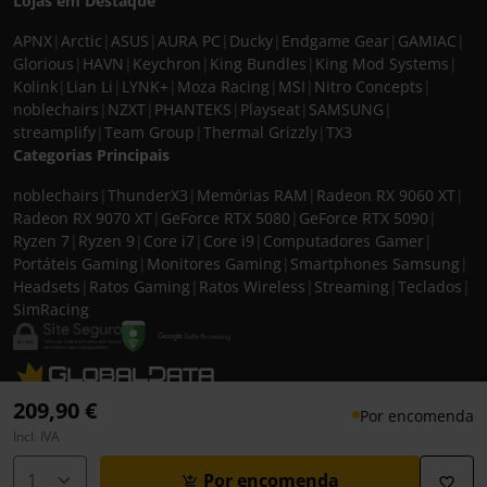
Lojas em Destaque
APNX
|
Arctic
|
ASUS
|
AURA PC
|
Ducky
|
Endgame Gear
|
GAMIAC
|
Glorious
|
HAVN
|
Keychron
|
King Bundles
|
King Mod Systems
|
Kolink
|
Lian Li
|
LYNK+
|
Moza Racing
|
MSI
|
Nitro Concepts
|
noblechairs
|
NZXT
|
PHANTEKS
|
Playseat
|
SAMSUNG
|
streamplify
|
Team Group
|
Thermal Grizzly
|
TX3
Categorias Principais
noblechairs
|
ThunderX3
|
Memórias RAM
|
Radeon RX 9060 XT
|
Radeon RX 9070 XT
|
GeForce RTX 5080
|
GeForce RTX 5090
|
Ryzen 7
|
Ryzen 9
|
Core i7
|
Core i9
|
Computadores Gamer
|
Portáteis Gaming
|
Monitores Gaming
|
Smartphones Samsung
|
Headsets
|
Ratos Gaming
|
Ratos Wireless
|
Streaming
|
Teclados
|
SimRacing
© 2026 CASEKING IBERIA. TODOS OS DIREITOS RESERVADOS. IVA incluído à
209,90 €
Por encomenda
taxa em vigor para todos os produtos. As fotos apresentadas podem não
Incl. IVA
corresponder às configurações descritas. Preços e especificações sujeitos a
alteração sem aviso prévio. A caseking Iberia declina qualquer
Por encomenda
responsabilidade por eventuais erros publicados no site.