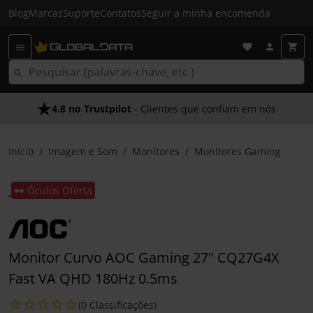
Blog
Marcas
Suporte
Contatos
Seguir a minha encomenda
4.8 no Trustpilot
- Clientes que confiam em nós
Início
Imagem e Som
Monitores
Monitores Gaming
🕶️ Óculos Oferta
Monitor Curvo AOC Gaming 27" CQ27G4X
Fast VA QHD 180Hz 0.5ms
(0 Classificações)