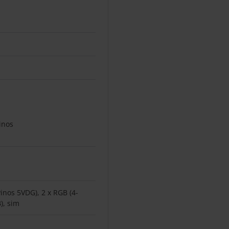
pinos
Pinos 5VDG), 2 x RGB (4-
), sim