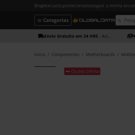
Blog
Marcas
Suporte
Contatos
Seguir a minha enc
Categorias
Envio Gratuito em 24 HRS
- Acima dos 50€
Início
Componentes
Motherboards
Mothe
🕶️ Óculos Oferta