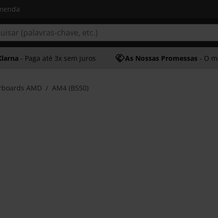
omenda
Klarna
- Paga até 3x sem juros
As Nossas Promessas
- O melhor at
rboards AMD
AM4 (B550)