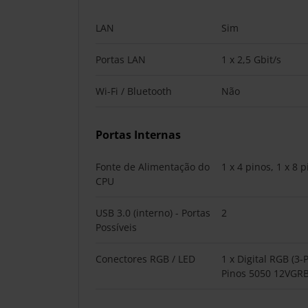
LAN
Sim
Portas LAN
1 x 2,5 Gbit/s
Wi-Fi / Bluetooth
Não
Portas Internas
Fonte de Alimentação do
1 x 4 pinos, 1 x 8 
CPU
USB 3.0 (interno) - Portas
2
Possíveis
Conectores RGB / LED
1 x Digital RGB (3-
Pinos 5050 12VGRB