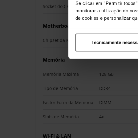
Se clicar em "Permitir todo
Socket do CPU
AM4, AMD
monitorar a utilização do no
de cookies e personalizar qu
Motherboard
Chipset da Motherboard
AMD B550
Tecnicamente necess
Memória
Memória Máxima
128 GB
Tipo de Memória
DDR4
Factor Form da Memória
DIMM
Slots de Memória
4x
Wi-Fi & LAN