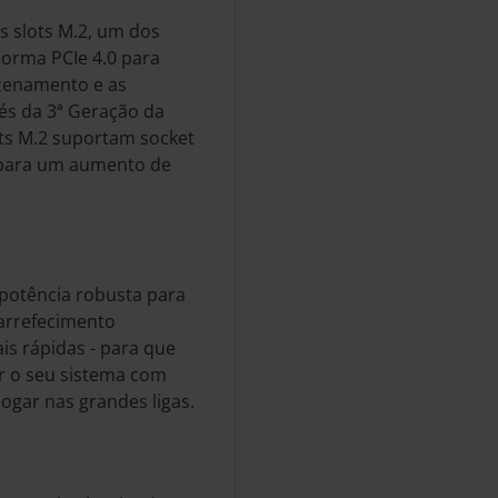
s slots M.2, um dos
norma PCIe 4.0 para
azenamento e as
és da 3ª Geração da
s M.2 suportam socket
 para um aumento de
potência robusta para
arrefecimento
s rápidas - para que
r o seu sistema com
ogar nas grandes ligas.