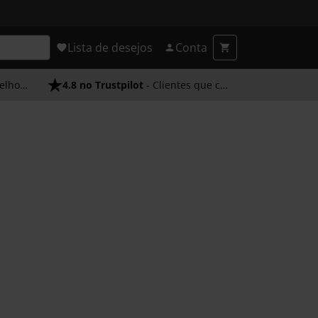
Lista de desejos
Conta
endimento
4.8 no Trustpilot
- Clientes que confiam em nós