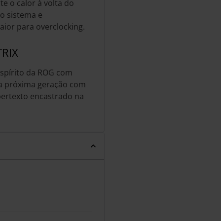
 o calor à volta do
o sistema e
or para overclocking.
RIX
espírito da ROG com
 da próxima geração com
bertexto encastrado na