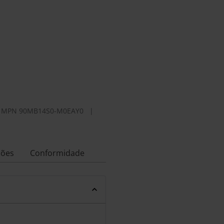
|
MPN
90MB14S0-M0EAY0
|
ções
Conformidade