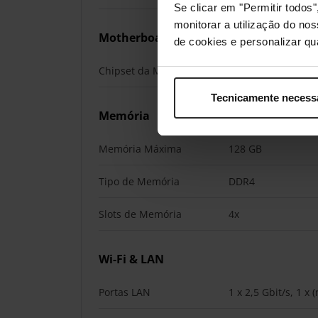
Se clicar em "Permitir todo
monitorar a utilização do no
Motherboard
de cookies e personalizar qu
Chipset da Motherboard
AMD B550
Tecnicamente necess
Memória
Memória Máxima
128 GB
Tipo de Memória
DDR4
Slots de Memória
4x
Wi-Fi & LAN
Portas LAN
1 x 2,5 Gbit/s, 1 x (