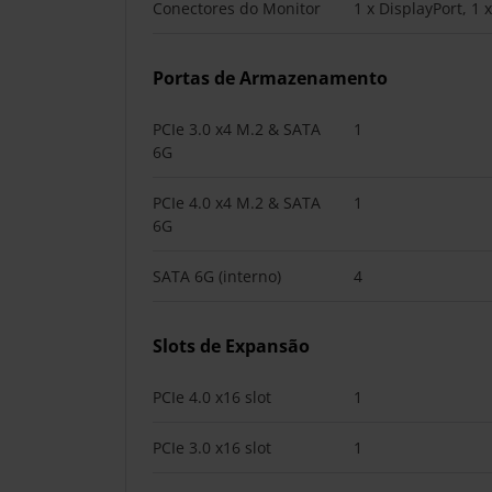
Conectores do Monitor
1 x DisplayPort, 1
Portas de Armazenamento
PCIe 3.0 x4 M.2 & SATA
1
6G
PCIe 4.0 x4 M.2 & SATA
1
6G
SATA 6G (interno)
4
Slots de Expansão
PCIe 4.0 x16 slot
1
PCIe 3.0 x16 slot
1