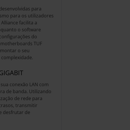
desenvolvidas para
esmo para os utilizadores
lliance facilita a
nquanto o software
 configurações do
s motherboards TUF
 montar o seu
 complexidade.
GIGABIT
a sua conexão LAN com
ra de banda. Utilizando
ização de rede para
rasos, transmitir
e desfrutar de