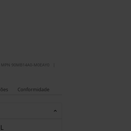
|
MPN
90MB14A0-M0EAY0
|
ções
Conformidade
EL