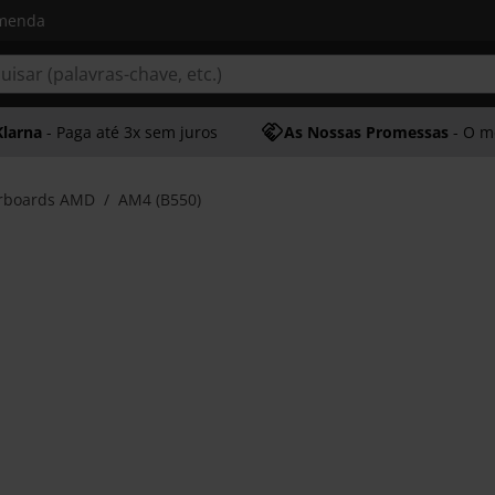
omenda
Klarna
- Paga até 3x sem juros
As Nossas Promessas
- O melhor at
rboards AMD
AM4 (B550)