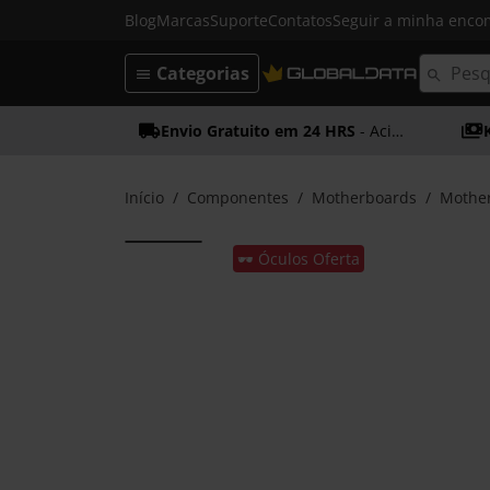
Blog
Marcas
Suporte
Contatos
Seguir a minha enc
Categorias
Envio Gratuito em 24 HRS
- Acima dos 50€
Início
Componentes
Motherboards
Mothe
🕶️ Óculos Oferta