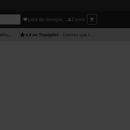
Lista de desejos
Conta
endimento
4.8 no Trustpilot
- Clientes que confiam em nós