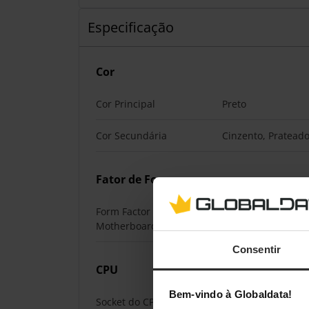
Especificação
Cor
Cor Principal
Preto
Cor Secundária
Cinzento, Prateado
Fator de Forma
Form Factor da
Micro-ATX
Motherboard
Consentir
CPU
Bem-vindo à Globaldata!
Socket do CPU
AM4