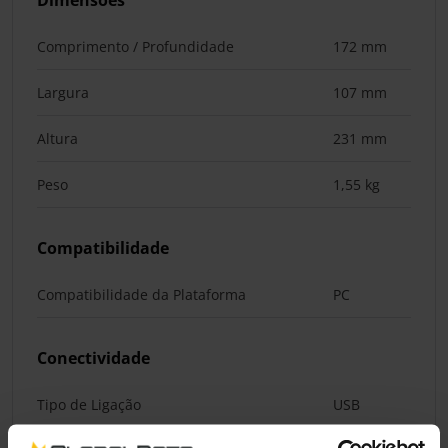
Dimensões
Comprimento / Profundidade
172 mm
Largura
107 mm
Altura
231 mm
Peso
1,55 kg
Compatibilidade
Compatibilidade da Plataforma
PC
Conectividade
Tipo de Ligação
USB