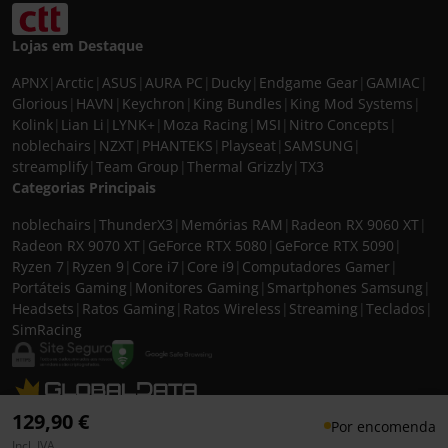
Lojas em Destaque
APNX
|
Arctic
|
ASUS
|
AURA PC
|
Ducky
|
Endgame Gear
|
GAMIAC
|
Glorious
|
HAVN
|
Keychron
|
King Bundles
|
King Mod Systems
|
Kolink
|
Lian Li
|
LYNK+
|
Moza Racing
|
MSI
|
Nitro Concepts
|
noblechairs
|
NZXT
|
PHANTEKS
|
Playseat
|
SAMSUNG
|
streamplify
|
Team Group
|
Thermal Grizzly
|
TX3
Categorias Principais
noblechairs
|
ThunderX3
|
Memórias RAM
|
Radeon RX 9060 XT
|
Radeon RX 9070 XT
|
GeForce RTX 5080
|
GeForce RTX 5090
|
Ryzen 7
|
Ryzen 9
|
Core i7
|
Core i9
|
Computadores Gamer
|
Portáteis Gaming
|
Monitores Gaming
|
Smartphones Samsung
|
Headsets
|
Ratos Gaming
|
Ratos Wireless
|
Streaming
|
Teclados
|
SimRacing
© 2026 CASEKING IBERIA. TODOS OS DIREITOS RESERVADOS. IVA incluído à
129,90 €
Por encomenda
taxa em vigor para todos os produtos. As fotos apresentadas podem não
Incl. IVA