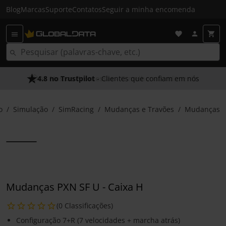
Blog
Marcas
Suporte
Contatos
Seguir a minha encomenda
4.8 no Trustpilot
As Nossas Promessas
- Clientes que confiam em nós
- O melhor atendimento
o
Simulação
SimRacing
Mudanças e Travões
Mudanças
Mudanças PXN SF U - Caixa H
(0 Classificações)
Configuração 7+R (7 velocidades + marcha atrás)