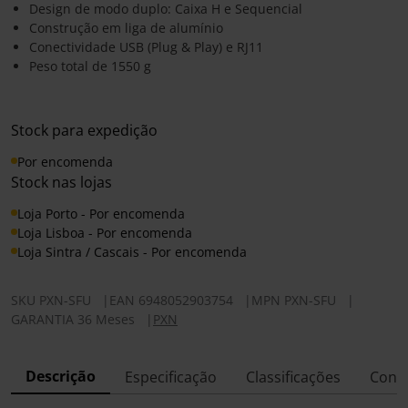
Design de modo duplo: Caixa H e Sequencial
Construção em liga de alumínio
Conectividade USB (Plug & Play) e RJ11
Peso total de 1550 g
Stock para expedição
Por encomenda
Stock nas lojas
Loja Porto - Por encomenda
Loja Lisboa - Por encomenda
Loja Sintra / Cascais - Por encomenda
SKU
PXN-SFU
|
EAN
6948052903754
|
MPN
PXN-SFU
|
GARANTIA 36 Meses
|
PXN
Descrição
Especificação
Classificações
Conf