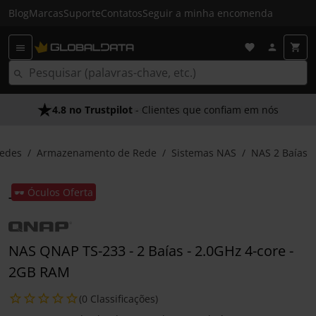
Blog
Marcas
Suporte
Contatos
Seguir a minha encomenda
4.8 no Trustpilot
- Clientes que confiam em nós
edes
Armazenamento de Rede
Sistemas NAS
NAS 2 Baías
🕶️ Óculos Oferta
NAS QNAP TS-233 - 2 Baías - 2.0GHz 4-core -
2GB RAM
(0 Classificações)