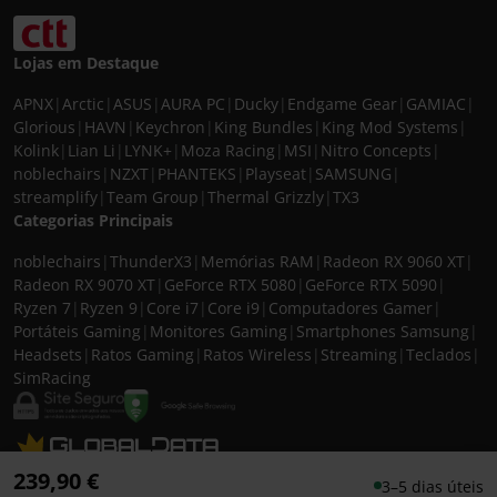
Lojas em Destaque
APNX
|
Arctic
|
ASUS
|
AURA PC
|
Ducky
|
Endgame Gear
|
GAMIAC
|
Glorious
|
HAVN
|
Keychron
|
King Bundles
|
King Mod Systems
|
Kolink
|
Lian Li
|
LYNK+
|
Moza Racing
|
MSI
|
Nitro Concepts
|
noblechairs
|
NZXT
|
PHANTEKS
|
Playseat
|
SAMSUNG
|
streamplify
|
Team Group
|
Thermal Grizzly
|
TX3
Categorias Principais
noblechairs
|
ThunderX3
|
Memórias RAM
|
Radeon RX 9060 XT
|
Radeon RX 9070 XT
|
GeForce RTX 5080
|
GeForce RTX 5090
|
Ryzen 7
|
Ryzen 9
|
Core i7
|
Core i9
|
Computadores Gamer
|
Portáteis Gaming
|
Monitores Gaming
|
Smartphones Samsung
|
Headsets
|
Ratos Gaming
|
Ratos Wireless
|
Streaming
|
Teclados
|
SimRacing
© 2026 CASEKING IBERIA. TODOS OS DIREITOS RESERVADOS. IVA incluído à
239,90 €
3–5 dias úteis
taxa em vigor para todos os produtos. As fotos apresentadas podem não