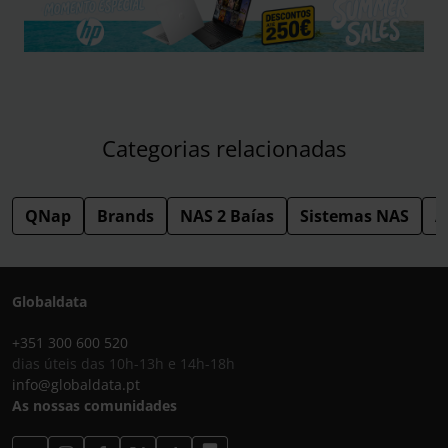
Categorias relacionadas
QNap
Brands
NAS 2 Baías
Sistemas NAS
A
Globaldata
+351 300 600 520
dias úteis das 10h-13h e 14h-18h
info@globaldata.pt
As nossas comunidades