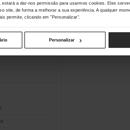
s", estará a dar-nos permissão para usarmos cookies. Eles ser
en Embedded
sso site, de forma a melhorar a sua experiência. A qualquer mome
ais permite, clicando em "Personalizar".
00
 GHz
ário
Personalizar
 GHz
B
R4