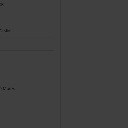
GB
-DIMM
0 Mbit/s