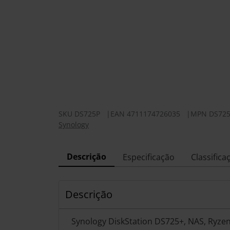
SKU
DS725P
|
EAN
4711174726035
|
MPN
DS72
Synology
Descrição
Especificação
Classifica
Descrição
Synology DiskStation DS725+, NAS, Ryze