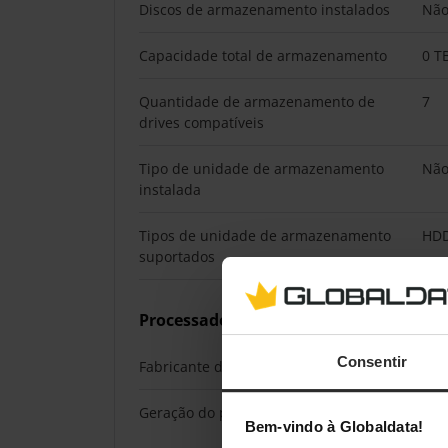
Discos de armazenamento instalados
Nã
Capacidade total de armazenamento
0 T
Quantidade de armazenamento de
7
drives compatíveis
Tipo de unidade de armazenamento
Nã
instalada
Tipos de unidade de armazenamento
HDD
suportados
Processador
Consentir
Fabricante do processador
AM
Geração do processador
AMD
Bem-vindo à Globaldata!
Ser