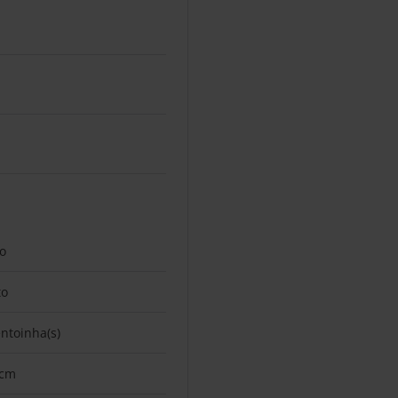
vo
to
entoinha(s)
 cm