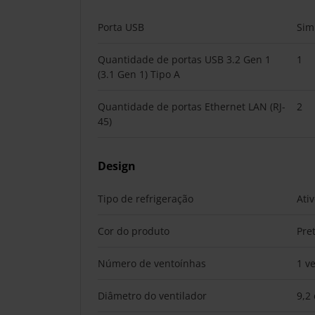
Porta USB
Sim
Quantidade de portas USB 3.2 Gen 1
1
(3.1 Gen 1) Tipo A
Quantidade de portas Ethernet LAN (RJ-
2
45)
Design
Tipo de refrigeração
Ati
Cor do produto
Pre
Número de ventoínhas
1 v
Diâmetro do ventilador
9,2