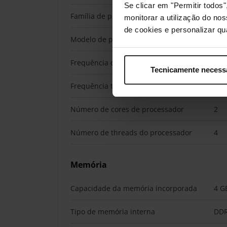
Se clicar em "Permitir todo
Família de processador
Ryz
monitorar a utilização do no
de cookies e personalizar qu
Modelo de processador
R16
Frequência do processador
2,6
Tecnicamente necess
Frequência turbo (max) do processador
3,1
Número de cores de processador
2
Número de threads do processador
4
Memória
Capacidade da memória incorporada
4 G
Tipo de memória interna
DD