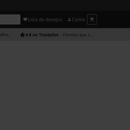
Lista de desejos
Conta
endimento
4.8 no Trustpilot
- Clientes que confiam em nós