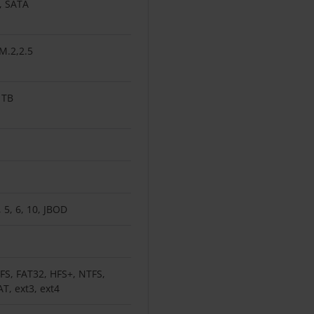
, SATA
,M.2,2.5
 TB
, 5, 6, 10, JBOD
FS, FAT32, HFS+, NTFS,
AT, ext3, ext4