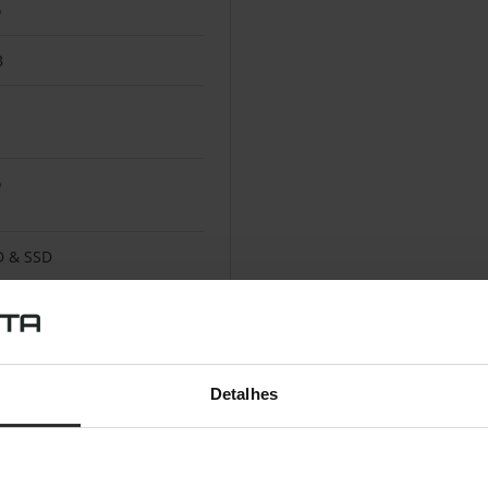
o
B
o
 & SSD
Detalhes
D
 Ryzen Embedded R1000
ies