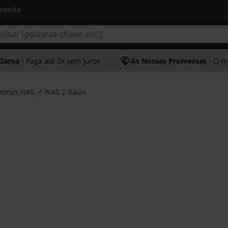
omenda
Klarna
- Paga até 3x sem juros
As Nossas Promessas
- O melhor at
temas NAS
NAS 2 Baías