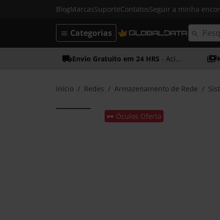
Blog
Marcas
Suporte
Contatos
Seguir a minha enc
Categorias
Envio Gratuito em 24 HRS
- Acima dos 50€
Início
Redes
Armazenamento de Rede
Sis
🕶️ Óculos Oferta