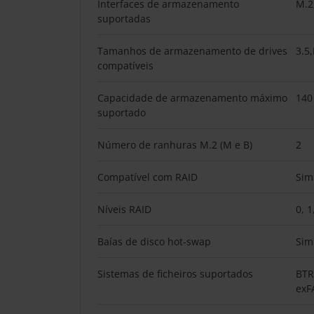
Interfaces de armazenamento
M.2
suportadas
Tamanhos de armazenamento de drives
3.5
compatíveis
Capacidade de armazenamento máximo
140
suportado
Número de ranhuras M.2 (M e B)
2
Compatível com RAID
Sim
Níveis RAID
0, 1
Baías de disco hot-swap
Sim
Sistemas de ficheiros suportados
BTR
exF