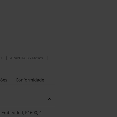
5+
|
GARANTIA 36 Meses
|
ções
Conformidade
n Embedded, R1600, 4