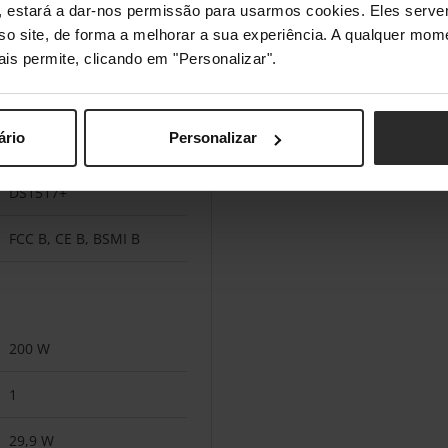
s", estará a dar-nos permissão para usarmos cookies. Eles ser
Alarme, Pó, Status
sso site, de forma a melhorar a sua experiência. A qualquer mome
ais permite, clicando em "Personalizar".
2 ventoinha(s)
21,5 dB
ário
Personalizar
Synology DS1817+,
DS1517+
FCC B, CE B, BSMI B
200 W
1
29,9 W