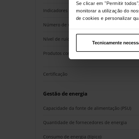
Se clicar em "Permitir todo
Indicadores LED
monitorar a utilização do no
de cookies e personalizar qu
Número de ventoínhas
Nível de ruído
Tecnicamente necess
Produtos compatíveis
Certificação
Gestão de energia
Capacidade da fonte de alimentação (PSU)
Quantidade de fornecedores de energia
Consumo de energia (típico)