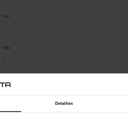
Sim
Não
1
Pequenas e Médias
Empresas
Detalhes
PC
Preto