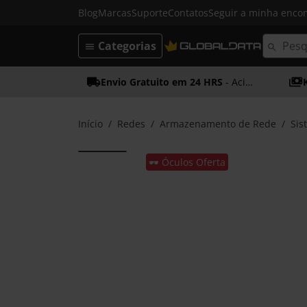
Blog
Marcas
Suporte
Contatos
Seguir a minha enc
Categorias
Envio Gratuito em 24 HRS
- Acima dos 50€
Início
Redes
Armazenamento de Rede
Sis
🕶️ Óculos Oferta