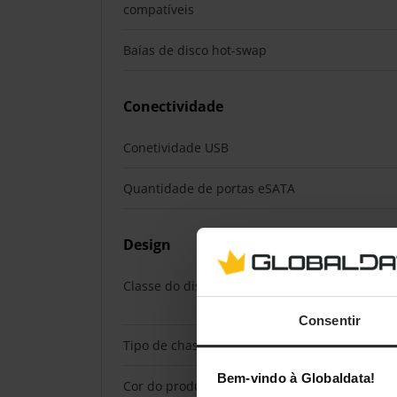
compatíveis
Baías de disco hot-swap
Conectividade
Conetividade USB
Quantidade de portas eSATA
Design
Classe do dispositivo
Consentir
Tipo de chassis
Bem-vindo à Globaldata!
Cor do produto