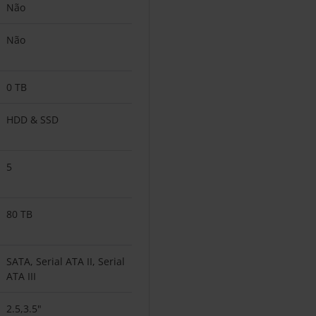
Não
Não
0 TB
HDD & SSD
5
80 TB
SATA, Serial ATA II, Serial
ATA III
2.5,3.5"