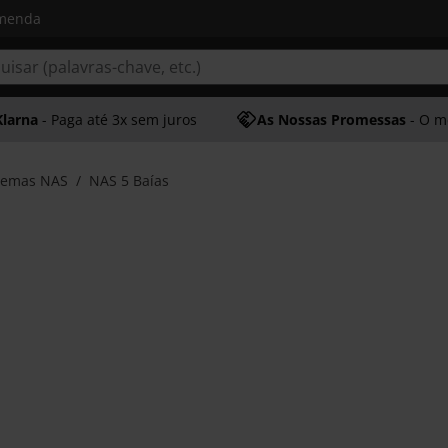
omenda
Klarna
- Paga até 3x sem juros
As Nossas Promessas
- O melhor at
temas NAS
NAS 5 Baías