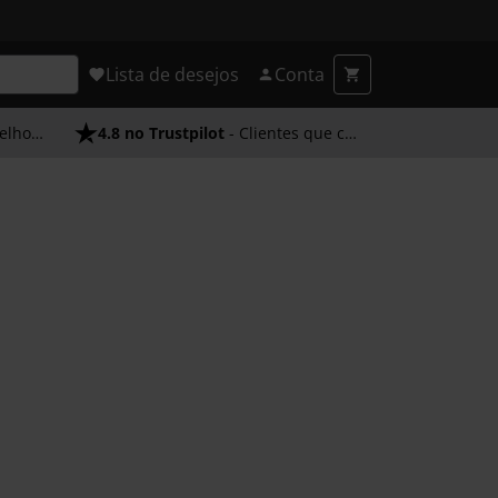
Lista de desejos
Conta
endimento
4.8 no Trustpilot
- Clientes que confiam em nós