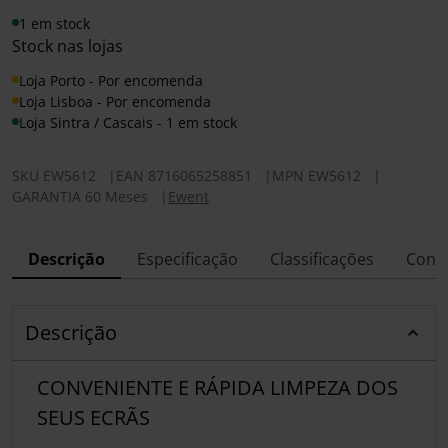
1 em stock
Stock nas lojas
Loja Porto - Por encomenda
Loja Lisboa - Por encomenda
Loja Sintra / Cascais - 1 em stock
SKU
EW5612
|
EAN
8716065258851
|
MPN
EW5612
|
GARANTIA 60 Meses
|
Ewent
Descrição
Especificação
Classificações
Conf
Descrição
CONVENIENTE E RÁPIDA LIMPEZA DOS
SEUS ECRÃS