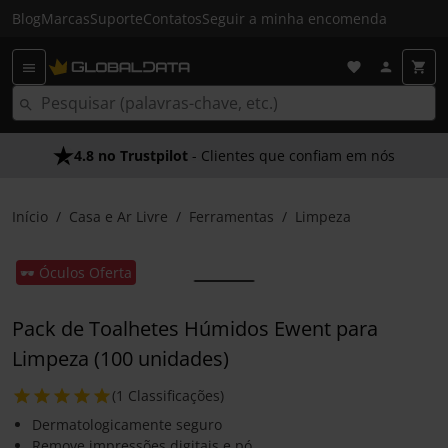
Blog
Marcas
Suporte
Contatos
Seguir a minha encomenda
4.8 no Trustpilot
- Clientes que confiam em nós
Início
Casa e Ar Livre
Ferramentas
Limpeza
🕶️ Óculos Oferta
Pack de Toalhetes Húmidos Ewent para
Limpeza (100 unidades)
(1 Classificações)
Dermatologicamente seguro
Remove impressões digitais e pó