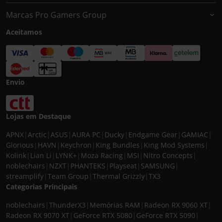
Marcas Pro Gamers Group
Aceitamos
Envio
Lojas em Destaque
APNX
|
Arctic
|
ASUS
|
AURA PC
|
Ducky
|
Endgame Gear
|
GAMIAC
|
Glorious
|
HAVN
|
Keychron
|
King Bundles
|
King Mod Systems
|
Kolink
|
Lian Li
|
LYNK+
|
Moza Racing
|
MSI
|
Nitro Concepts
|
noblechairs
|
NZXT
|
PHANTEKS
|
Playseat
|
SAMSUNG
|
streamplify
|
Team Group
|
Thermal Grizzly
|
TX3
Categorias Principais
noblechairs
|
ThunderX3
|
Memórias RAM
|
Radeon RX 9060 XT
|
Radeon RX 9070 XT
|
GeForce RTX 5080
|
GeForce RTX 5090
|