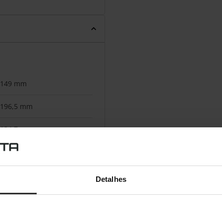
149 mm
196,5 mm
134,7 mm
680 g
Detalhes
Alumínio, Plástico