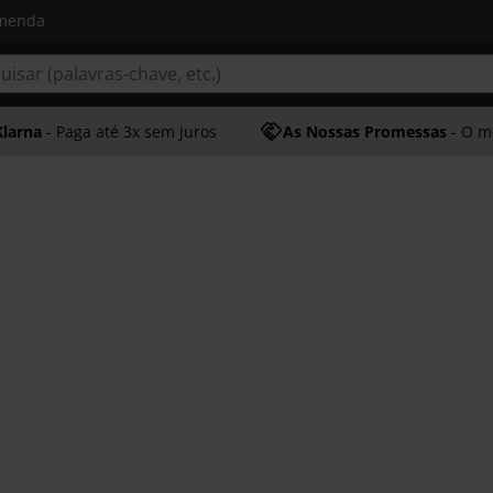
omenda
Klarna
- Paga até 3x sem juros
As Nossas Promessas
- O melhor at