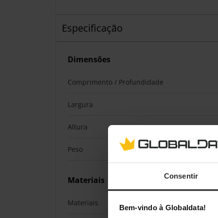
Especificação
Dimensões
Comprimento / Profundidade
Largura
Altura
Peso
Consentir
Materiais
Materiais
Bem-vindo à Globaldata!