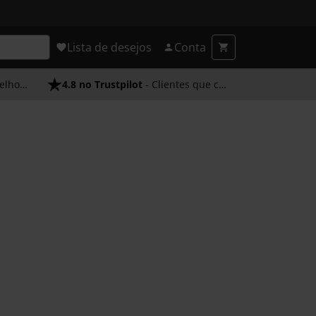
Lista de desejos
Conta
endimento
4.8 no Trustpilot
- Clientes que confiam em nós