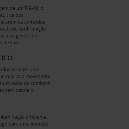
gem de um F/A-18, o
tuitiva dos
perarem os controlos
idade de confirmação
ência na gestão do
s de voo.
TICO
indústria com uma
ue replica o movimento
de um avião de combate
mo sem paralelo.
 iluminação ambiente,
 jogo para uma imersão