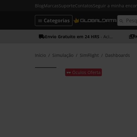
Blog
Marcas
Suporte
Contatos
Seguir a minha enc
Categorias
Envio Gratuito em 24 HRS
- Acima dos 50€
Início
Simulação
SimFlight
Dashboards
🕶️ Óculos Oferta