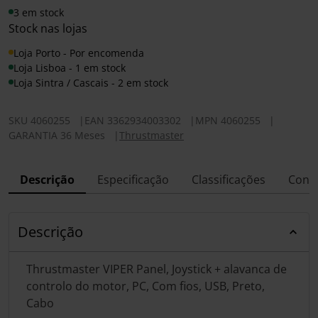
3 em stock
Stock nas lojas
Loja Porto - Por encomenda
Loja Lisboa - 1 em stock
Loja Sintra / Cascais - 2 em stock
SKU
4060255
|
EAN
3362934003302
|
MPN
4060255
|
GARANTIA 36 Meses
|
Thrustmaster
Descrição
Especificação
Classificações
Conf
Descrição
Thrustmaster VIPER Panel, Joystick + alavanca de
controlo do motor, PC, Com fios, USB, Preto,
Cabo