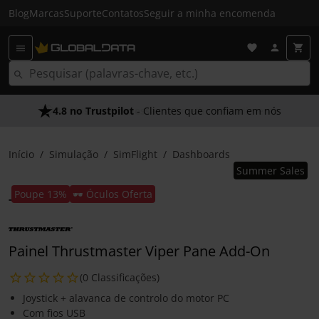
Blog
Marcas
Suporte
Contatos
Seguir a minha encomenda
4.8 no Trustpilot
As Nossas Promessas
- Clientes que confiam em nós
- O melhor atendimento
Início
Simulação
SimFlight
Dashboards
Summer Sales
Poupe 13%
🕶️ Óculos Oferta
Painel Thrustmaster Viper Pane Add-On
(0 Classificações)
Joystick + alavanca de controlo do motor PC
Com fios USB