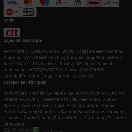
Envio
Lojas em Destaque
APNX
|
Arctic
|
ASUS
|
AURA PC
|
Ducky
|
Endgame Gear
|
GAMIAC
|
Glorious
|
HAVN
|
Keychron
|
King Bundles
|
King Mod Systems
|
Kolink
|
Lian Li
|
LYNK+
|
Moza Racing
|
MSI
|
Nitro Concepts
|
noblechairs
|
NZXT
|
PHANTEKS
|
Playseat
|
SAMSUNG
|
streamplify
|
Team Group
|
Thermal Grizzly
|
TX3
Categorias Principais
noblechairs
|
ThunderX3
|
Memórias RAM
|
Radeon RX 9060 XT
|
Radeon RX 9070 XT
|
GeForce RTX 5080
|
GeForce RTX 5090
|
Ryzen 7
|
Ryzen 9
|
Core i7
|
Core i9
|
Computadores Gamer
|
Portáteis Gaming
|
Monitores Gaming
|
Smartphones Samsung
|
Headsets
|
Ratos Gaming
|
Ratos Wireless
|
Streaming
|
Teclados
|
SimRacing