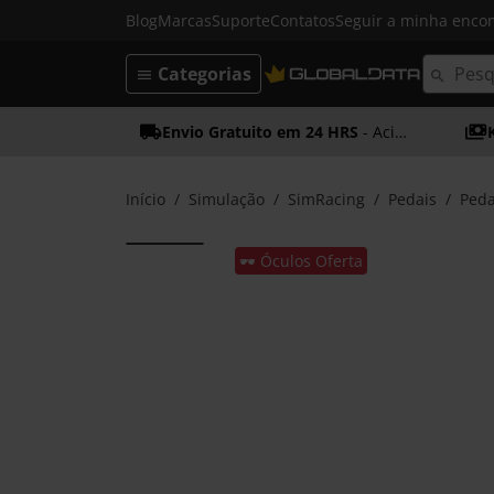
Blog
Marcas
Suporte
Contatos
Seguir a minha enc
Categorias
Envio Gratuito em 24 HRS
- Acima dos 50€
Início
Simulação
SimRacing
Pedais
Peda
🕶️ Óculos Oferta