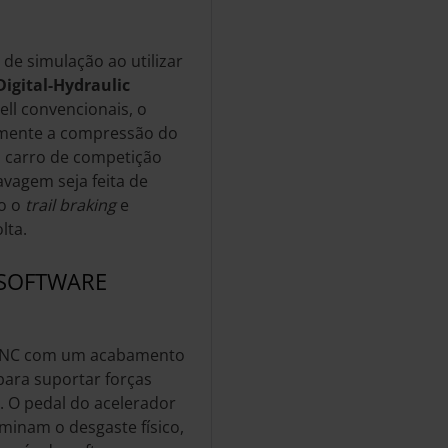
de simulação ao utilizar
igital-Hydraulic
ell convencionais, o
elmente a compressão do
um carro de competição
avagem seja feita de
mo o
trail braking
e
lta.
 SOFTWARE
 CNC com um acabamento
ara suportar forças
. O pedal do acelerador
iminam o desgaste físico,