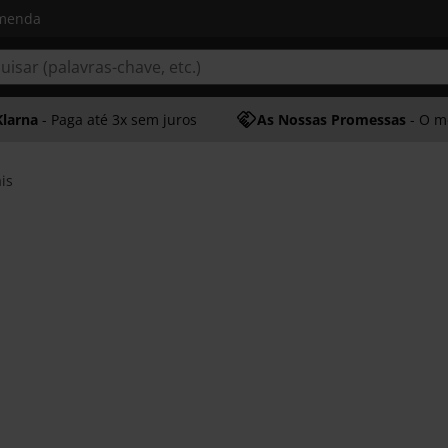
omenda
Klarna
- Paga até 3x sem juros
As Nossas Promessas
- O melhor at
is