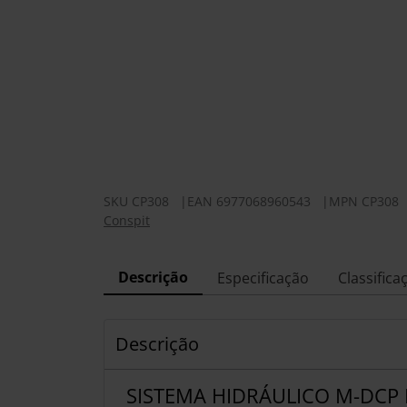
SKU
CP308
|
EAN
6977068960543
|
MPN
CP308
Conspit
Descrição
Especificação
Classifica
Descrição
SISTEMA HIDRÁULICO M-DCP 