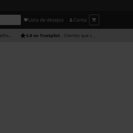
Lista de desejos
Conta
endimento
4.8 no Trustpilot
- Clientes que confiam em nós