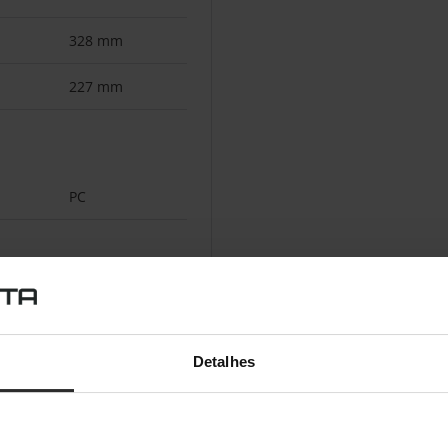
328 mm
227 mm
PC
USB
Detalhes
Alumínio