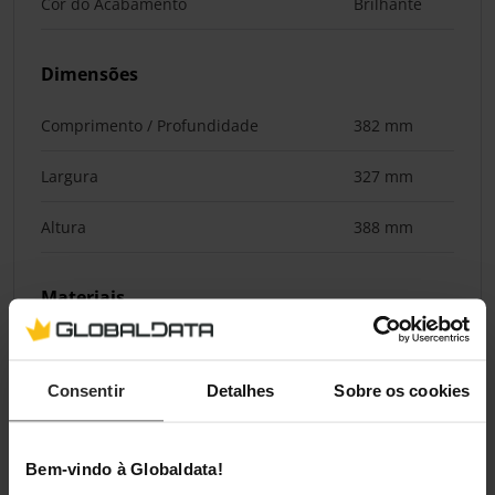
Cor do Acabamento
Brilhante
Dimensões
Comprimento / Profundidade
382 mm
Largura
327 mm
Altura
388 mm
Materiais
Materiais
Alumínio
Consentir
Detalhes
Sobre os cookies
Classificações
Bem-vindo à Globaldata!