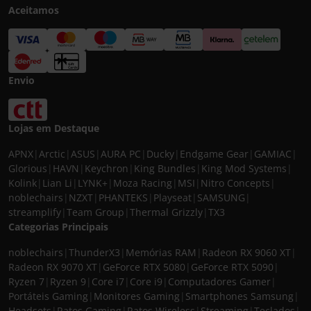
Aceitamos
Envio
Lojas em Destaque
APNX
|
Arctic
|
ASUS
|
AURA PC
|
Ducky
|
Endgame Gear
|
GAMIAC
|
Glorious
|
HAVN
|
Keychron
|
King Bundles
|
King Mod Systems
|
Kolink
|
Lian Li
|
LYNK+
|
Moza Racing
|
MSI
|
Nitro Concepts
|
noblechairs
|
NZXT
|
PHANTEKS
|
Playseat
|
SAMSUNG
|
streamplify
|
Team Group
|
Thermal Grizzly
|
TX3
Categorias Principais
noblechairs
|
ThunderX3
|
Memórias RAM
|
Radeon RX 9060 XT
|
Radeon RX 9070 XT
|
GeForce RTX 5080
|
GeForce RTX 5090
|
Ryzen 7
|
Ryzen 9
|
Core i7
|
Core i9
|
Computadores Gamer
|
Portáteis Gaming
|
Monitores Gaming
|
Smartphones Samsung
|
Headsets
|
Ratos Gaming
|
Ratos Wireless
|
Streaming
|
Teclados
|