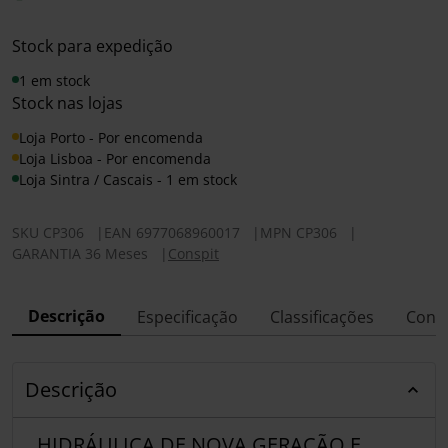
Stock para expedição
1 em stock
Stock nas lojas
Loja Porto - Por encomenda
Loja Lisboa - Por encomenda
Loja Sintra / Cascais - 1 em stock
SKU
CP306
|
EAN
6977068960017
|
MPN
CP306
|
GARANTIA 36 Meses
|
Conspit
Descrição
Especificação
Classificações
Conf
Descrição
HIDRÁULICA DE NOVA GERAÇÃO E