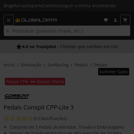
Blog
Marcas
Suporte
Contatos
Seguir a minha encomenda
4.8 no Trustpilot
- Clientes que confiam em nós
Início
Simulação
SimRacing
Pedais
Pedais
Summer Sales
Poupe 11%
🕶️ Óculos Oferta
Pedais Conspit CPP-Lite 3
(0 Classificações)
Conjunto de 3 Pedais (Acelerador, Travão e Embraiagem)
Sensor de Travão Hidráulico de alta precisão de 10 MPa