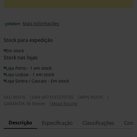
Mais Informações
Stock para expedição
Em stock
Stock nas lojas
Loja Porto - 1 em stock
Loja Lisboa - 1 em stock
Loja Sintra / Cascais - Em stock
SKU
RS076
|
EAN
6973137270735
|
MPN
RS076
|
GARANTIA 36 Meses
|
Moza Racing
Descrição
Especificação
Classificações
Conf