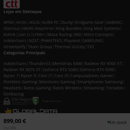
Lojas em Destaque
APNX
|
Arctic
|
ASUS
|
AURA PC
|
Ducky
|
Endgame Gear
|
GAMIAC
|
Glorious
|
HAVN
|
Keychron
|
King Bundles
|
King Mod Systems
|
Kolink
|
Lian Li
|
LYNK+
|
Moza Racing
|
MSI
|
Nitro Concepts
|
noblechairs
|
NZXT
|
PHANTEKS
|
Playseat
|
SAMSUNG
|
streamplify
|
Team Group
|
Thermal Grizzly
|
TX3
Categorias Principais
noblechairs
|
ThunderX3
|
Memórias RAM
|
Radeon RX 9060 XT
|
Radeon RX 9070 XT
|
GeForce RTX 5080
|
GeForce RTX 5090
|
Ryzen 7
|
Ryzen 9
|
Core i7
|
Core i9
|
Computadores Gamer
|
Portáteis Gaming
|
Monitores Gaming
|
Smartphones Samsung
|
Headsets
|
Ratos Gaming
|
Ratos Wireless
|
Streaming
|
Teclados
|
SimRacing
© 2026 CASEKING IBERIA. TODOS OS DIREITOS RESERVADOS. IVA incluído à
899,00 €
Em stock
taxa em vigor para todos os produtos. As fotos apresentadas podem não
Incl. IVA
corresponder às configurações descritas. Preços e especificações sujeitos a