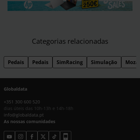
Categorias relacionadas
Pedais
Pedais
SimRacing
Simulação
Moza 
Globaldata
+351 300 600 520
dias úteis das 10h-13h e 14h-18h
info@globaldata.pt
As nossas comunidades