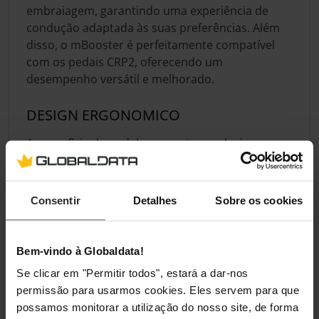
embraiagem, garantindo uma experiência de
condução adaptada às suas preferências. Além
disso, o mBooster é perfeitamente compatível
com os pedais CRP2, oferecendo um
desempenho versátil e melhorado.
DESIGN ERGONOMICO
A superfície do pedal apresenta um design curvo
biomimético que se adapta ao arco do pé,
proporcionando um ajuste confortável para uma
melhor aplicação de força e conforto geral.
Consentir
Detalhes
Sobre os cookies
COMPATIBILIDADE TOTAL
Bem-vindo à Globaldata!
Os pedais MOZA mBooster podem ser ligados
Se clicar em "Permitir todos", estará a dar-nos
diretamente ao seu PC, tornando-os compatíveis
permissão para usarmos cookies. Eles servem para que
com qualquer configuração de corrida.
possamos monitorar a utilização do nosso site, de forma