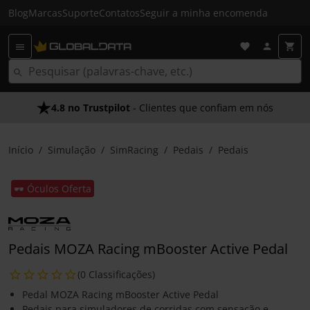
Blog
Marcas
Suporte
Contatos
Seguir a minha encomenda
4.8 no Trustpilot
- Clientes que confiam em nós
Início
Simulação
SimRacing
Pedais
Pedais
🕶️ Óculos Oferta
Pedais MOZA Racing mBooster Active Pedal
(0 Classificações)
Pedal MOZA Racing mBooster Active Pedal
Pedais para simuladores de corridas com sensação e