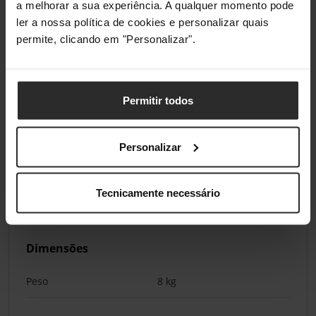
a melhorar a sua experiência. A qualquer momento pode
DURÁVEL E FIÁVEL
ler a nossa política de cookies e personalizar quais
O sistema MOZA mBooster foi submetido a
permite, clicando em "Personalizar".
milhões de ciclos de teste, garantindo um
desempenho fiável e estável.
Permitir todos
Especificação
Personalizar
Cor
Tecnicamente necessário
Cor Principal
Preto
Dimensões
Peso
8 kg