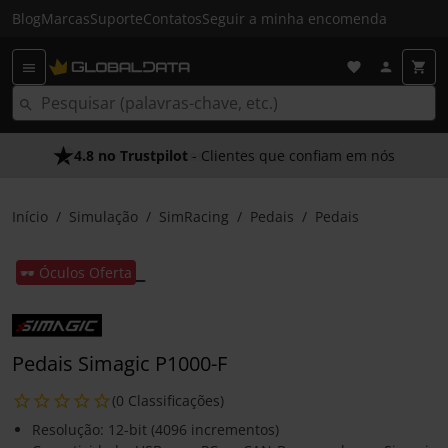
Blog
Marcas
Suporte
Contatos
Seguir a minha encomenda
4.8 no Trustpilot
- Clientes que confiam em nós
Início
Simulação
SimRacing
Pedais
Pedais
🕶️ Óculos Oferta
Pedais Simagic P1000-F
(0 Classificações)
Resolução: 12-bit (4096 incrementos)