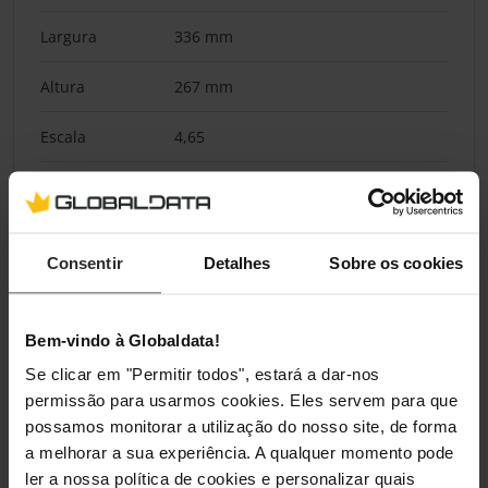
Largura
336 mm
Altura
267 mm
Escala
4,65
Compatibilidade
Nota-
Consulta as informações de
Consentir
Detalhes
Sobre os cookies
Compatibilidade
compatibilidade do fabricante. Podes
encontrar uma visão geral atualizada
no site do fabricante.
Bem-vindo à Globaldata!
Se clicar em "Permitir todos", estará a dar-nos
Materiais
permissão para usarmos cookies. Eles servem para que
possamos monitorar a utilização do nosso site, de forma
Materiais
Alumínio
a melhorar a sua experiência. A qualquer momento pode
ler a nossa política de cookies e personalizar quais