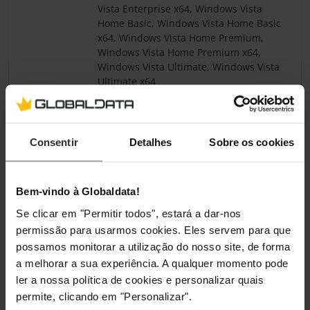
Vista Enterprise x64, Windows Vista
Home Basic, Windows Vista Home Basic
x64, Windows Vista Home Premium,
Windows Vista Home Premium x64,
Windows Vista Ultimate, Windows Vista
Ultimate x64
Pesos e dimensões
Consentir
Detalhes
Sobre os cookies
Largura
349 mm
Profundidade
314 mm
Bem-vindo à Globaldata!
Se clicar em "Permitir todos", estará a dar-nos
Altura
2,06 mm
permissão para usarmos cookies. Eles servem para que
possamos monitorar a utilização do nosso site, de forma
Peso
2,93 kg
a melhorar a sua experiência. A qualquer momento pode
ler a nossa política de cookies e personalizar quais
Embalagem
permite, clicando em "Personalizar".