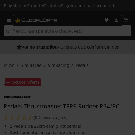
Blog
Marcas
Suporte
Contatos
Seguir a minha encomenda
4.8 no Trustpilot
- Clientes que confiam em nós
Início
Simulação
SimRacing
Pedais
🕶️ Óculos Oferta
Pedais Thrustmaster TFRP Rudder PS4/PC
(0 Classificações)
2 Pedais de 25cm com pivot central
Deslizamento em calhas de alumínio