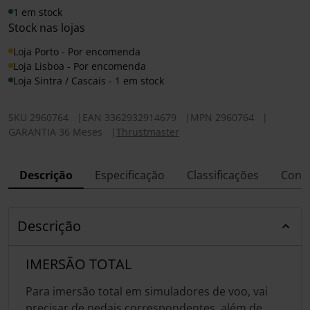
1 em stock
Stock nas lojas
Loja Porto - Por encomenda
Loja Lisboa - Por encomenda
Loja Sintra / Cascais - 1 em stock
SKU
2960764
|
EAN
3362932914679
|
MPN
2960764
|
GARANTIA 36 Meses
|
Thrustmaster
Descrição
Especificação
Classificações
Conf
Descrição
IMERSÃO TOTAL
Para imersão total em simuladores de voo, vai
precisar de pedais correspondentes, além de