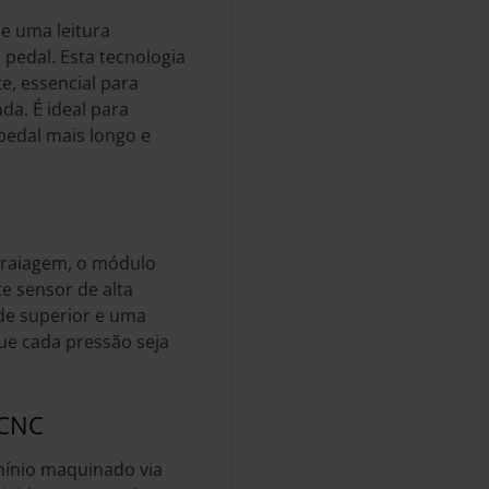
ce uma leitura
edal. Esta tecnologia
e, essencial para
da. É ideal para
pedal mais longo e
braiagem, o módulo
te sensor de alta
de superior e uma
ue cada pressão seja
CNC
umínio maquinado via