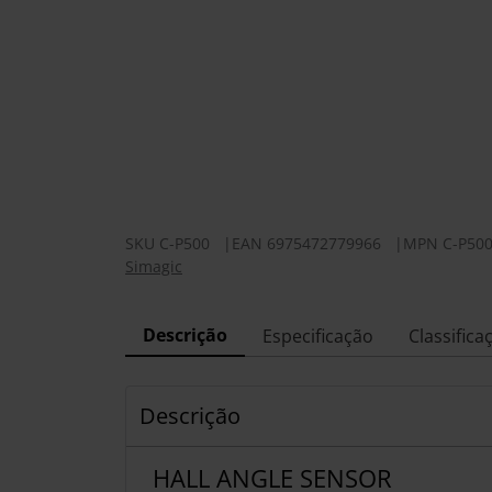
SKU
C-P500
|
EAN
6975472779966
|
MPN
C-P50
Simagic
Descrição
Especificação
Classifica
Descrição
HALL ANGLE SENSOR