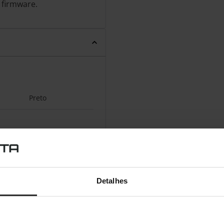
 firmware.
Preto
71,6 mm
228,2 mm
Detalhes
196,6 mm
0,7 kg