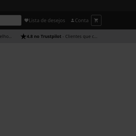
Lista de desejos
Conta
endimento
4.8 no Trustpilot
- Clientes que confiam em nós