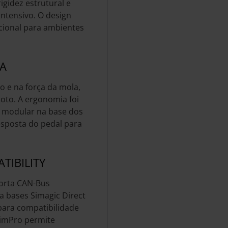
igidez estrutural e
intensivo. O design
cional para ambientes
CA
o e na força da mola,
loto. A ergonomia foi
o modular na base dos
resposta do pedal para
TIBILITY
porta CAN-Bus
 a bases Simagic Direct
para compatibilidade
SimPro permite