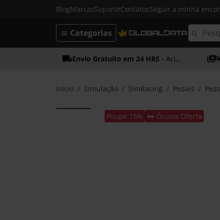
Blog
Marcas
Suporte
Contatos
Seguir a minha enc
Categorias
Envio Gratuito em 24 HRS
- Acima dos 50€
Início
Simulação
SimRacing
Pedais
Peda
Poupe 15%
🕶️ Óculos Oferta