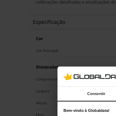
calibrações detalhadas e atualizações de
Especificação
Cor
Cor Principal
Dimensões
Comprimento / Profundidade
Largura
Consentir
Altura
Bem-vindo à Globaldata!
Peso