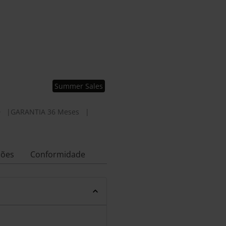
Summer Sales
0
|
GARANTIA 36 Meses
|
ções
Conformidade