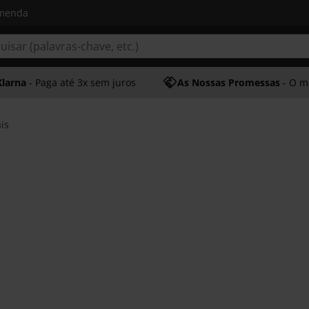
omenda
Klarna
- Paga até 3x sem juros
As Nossas Promessas
- O melhor at
is