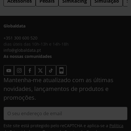
Acessórios
Pedais
SimRacing
Simulação
S
Globaldata
+351 300 600 520
dias úteis das 10h-13h e 14h-18h
info@globaldata.pt
As nossas comunidades
Mantenha-me atualizado com as últimas
novidades, lançamentos de produtos e
promoções.
Este site está protegido pelo reCAPTCHA e aplica-se a
Política