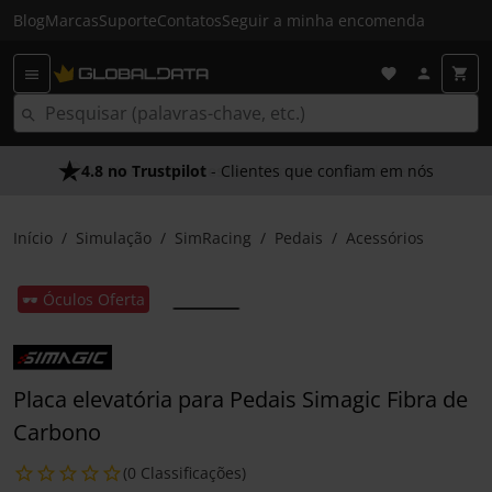
Blog
Marcas
Suporte
Contatos
Seguir a minha encomenda
4.8 no Trustpilot
- Clientes que confiam em nós
Início
Simulação
SimRacing
Pedais
Acessórios
🕶️ Óculos Oferta
Placa elevatória para Pedais Simagic Fibra de
Carbono
(0 Classificações)