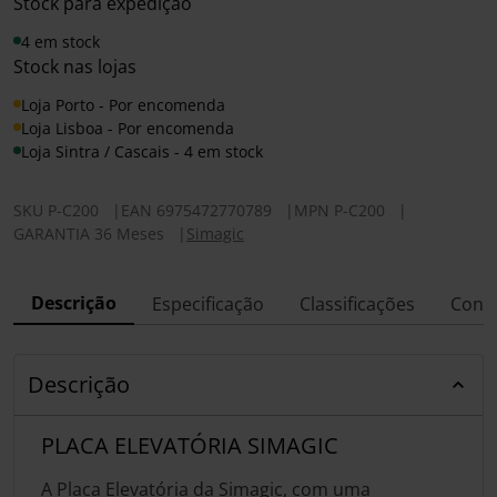
Stock para expedição
4 em stock
Stock nas lojas
Loja Porto - Por encomenda
Loja Lisboa - Por encomenda
Loja Sintra / Cascais - 4 em stock
SKU
P-C200
|
EAN
6975472770789
|
MPN
P-C200
|
GARANTIA 36 Meses
|
Simagic
Descrição
Especificação
Classificações
Conf
Descrição
PLACA ELEVATÓRIA SIMAGIC
A Placa Elevatória da Simagic, com uma