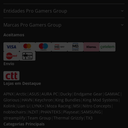
Entidades Pro Gamers Group
Marcas Pro Gamers Group
Aceitamos
Envio
Lojas em Destaque
APNX
|
Arctic
|
ASUS
|
AURA PC
|
Ducky
|
Endgame Gear
|
GAMIAC
|
Glorious
|
HAVN
|
Keychron
|
King Bundles
|
King Mod Systems
|
Kolink
|
Lian Li
|
LYNK+
|
Moza Racing
|
MSI
|
Nitro Concepts
|
noblechairs
|
NZXT
|
PHANTEKS
|
Playseat
|
SAMSUNG
|
streamplify
|
Team Group
|
Thermal Grizzly
|
TX3
Categorias Principais