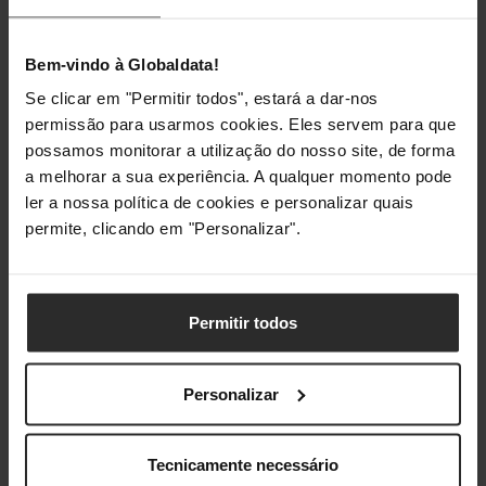
Memória
32 GB
Máxima
Bem-vindo à Globaldata!
Se clicar em "Permitir todos", estará a dar-nos
Tipo de
DDR5
permissão para usarmos cookies. Eles servem para que
Memória
possamos monitorar a utilização do nosso site, de forma
a melhorar a sua experiência. A qualquer momento pode
Armazenamento
ler a nossa política de cookies e personalizar quais
permite, clicando em "Personalizar".
HDD
Não
Disco Óptico
Não
Permitir todos
SSD
Sim
Personalizar
Capacidade do
1 TB
Disco SSD (total)
Tecnicamente necessário