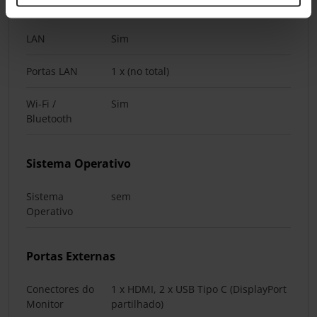
Wi-Fi & LAN
LAN
Sim
Portas LAN
1 x (no total)
Wi-Fi /
Sim
Bluetooth
Sistema Operativo
Sistema
sem
Operativo
Portas Externas
Conectores do
1 x HDMI, 2 x USB Tipo C (DisplayPort
Monitor
partilhado)