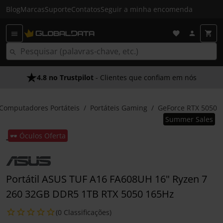
Blog
Marcas
Suporte
Contatos
Seguir a minha encomenda
4.8 no Trustpilot
- Clientes que confiam em nós
Computadores Portáteis
Portáteis Gaming
GeForce RTX 5050
Summer Sales
🕶️ Óculos Oferta
Portátil ASUS TUF A16 FA608UH 16" Ryzen 7
260 32GB DDR5 1TB RTX 5050 165Hz
(0 Classificações)