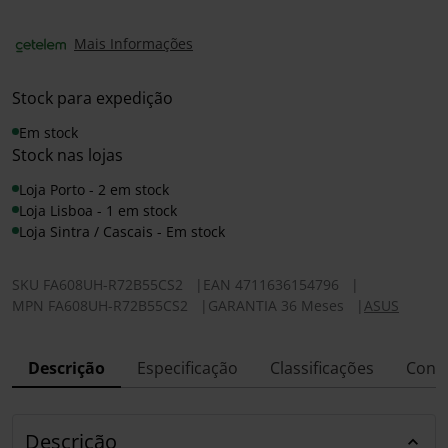
Mais Informações
Stock para expedição
Em stock
Stock nas lojas
Loja Porto - 2 em stock
Loja Lisboa - 1 em stock
Loja Sintra / Cascais - Em stock
SKU
FA608UH-R72B55CS2
|
EAN
4711636154796
|
MPN
FA608UH-R72B55CS2
|
GARANTIA 36 Meses
|
ASUS
Descrição
Especificação
Classificações
Conf
Descrição