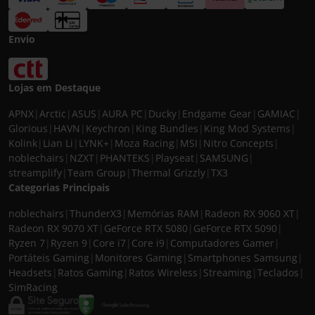
Envio
Lojas em Destaque
APNX
|
Arctic
|
ASUS
|
AURA PC
|
Ducky
|
Endgame Gear
|
GAMIAC
|
Glorious
|
HAVN
|
Keychron
|
King Bundles
|
King Mod Systems
|
Kolink
|
Lian Li
|
LYNK+
|
Moza Racing
|
MSI
|
Nitro Concepts
|
noblechairs
|
NZXT
|
PHANTEKS
|
Playseat
|
SAMSUNG
|
streamplify
|
Team Group
|
Thermal Grizzly
|
TX3
Categorias Principais
noblechairs
|
ThunderX3
|
Memórias RAM
|
Radeon RX 9060 XT
|
Radeon RX 9070 XT
|
GeForce RTX 5080
|
GeForce RTX 5090
|
Ryzen 7
|
Ryzen 9
|
Core i7
|
Core i9
|
Computadores Gamer
|
Portáteis Gaming
|
Monitores Gaming
|
Smartphones Samsung
|
Headsets
|
Ratos Gaming
|
Ratos Wireless
|
Streaming
|
Teclados
|
SimRacing