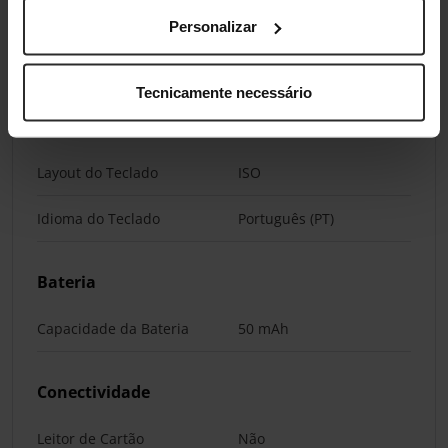
Portas Externas
Personalizar
Conectores do Monitor
1 x HDMI
Tecnicamente necessário
Teclado
Layout do Teclado
ISO
Idioma do Teclado
Português (PT)
Bateria
Capacidade da Bateria
50 mAh
Conectividade
Leitor de Cartão
Não