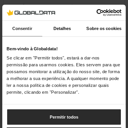
Disco Óptico
Não
SSD
Sim
Consentir
Detalhes
Sobre os cookies
Capacidade do Disco SSD
1 TB
(total)
Bem-vindo à Globaldata!
Wi-Fi & LAN
Se clicar em "Permitir todos", estará a dar-nos
permissão para usarmos cookies. Eles servem para que
LAN
Não
possamos monitorar a utilização do nosso site, de forma
a melhorar a sua experiência. A qualquer momento pode
Wi-Fi / Bluetooth
Sim
ler a nossa política de cookies e personalizar quais
permite, clicando em "Personalizar".
Sistema Operativo
Sistema Operativo
sem
Permitir todos