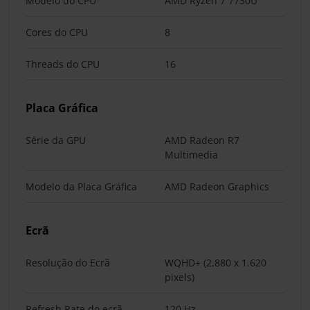
Modelo do CPU
AMD Ryzen 7 7730U
Cores do CPU
8
Threads do CPU
16
Placa Gráfica
Série da GPU
AMD Radeon R7
Multimedia
Modelo da Placa Gráfica
AMD Radeon Graphics
Ecrã
Resolução do Ecrã
WQHD+ (2,880 x 1.620
pixels)
Refresh Rate do ecrã
120 Hz