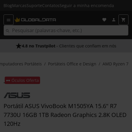
Blog
Marcas
Suporte
Contatos
Seguir a minha encomenda
4.8 no Trustpilot
- Clientes que confiam em nós
mputadores Portáteis
Portáteis Office e Design
AMD Ryzen 7
🕶️ Óculos Oferta
Portátil ASUS VivoBook M1505YA 15.6" R7
7730U 16GB 1TB Radeon Graphics 2.8K OLED
120Hz