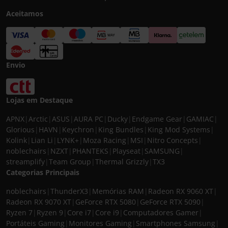
Aceitamos
Envio
Lojas em Destaque
APNX
|
Arctic
|
ASUS
|
AURA PC
|
Ducky
|
Endgame Gear
|
GAMIAC
|
Glorious
|
HAVN
|
Keychron
|
King Bundles
|
King Mod Systems
|
Kolink
|
Lian Li
|
LYNK+
|
Moza Racing
|
MSI
|
Nitro Concepts
|
noblechairs
|
NZXT
|
PHANTEKS
|
Playseat
|
SAMSUNG
|
streamplify
|
Team Group
|
Thermal Grizzly
|
TX3
Categorias Principais
noblechairs
|
ThunderX3
|
Memórias RAM
|
Radeon RX 9060 XT
|
Radeon RX 9070 XT
|
GeForce RTX 5080
|
GeForce RTX 5090
|
Ryzen 7
|
Ryzen 9
|
Core i7
|
Core i9
|
Computadores Gamer
|
Portáteis Gaming
|
Monitores Gaming
|
Smartphones Samsung
|