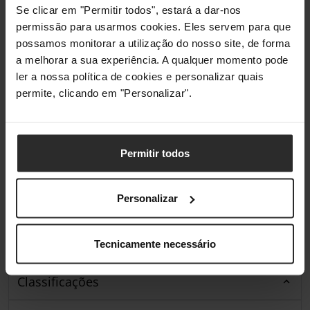
Se clicar em "Permitir todos", estará a dar-nos
permissão para usarmos cookies. Eles servem para que
Compatibilidade
possamos monitorar a utilização do nosso site, de forma
a melhorar a sua experiência. A qualquer momento pode
Compatibilidade da
Microsoft Xbox One, Microsoft
Plataforma
Xbox Series X/S, PC
ler a nossa política de cookies e personalizar quais
permite, clicando em "Personalizar".
Conectividade
Tipo de Ligação
USB Tipo B
Permitir todos
Iluminação
Personalizar
Iluminação / RGB
Não
Tecnicamente necessário
Classificações