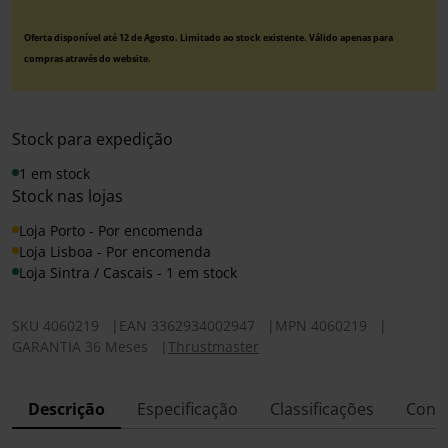
Oferta disponível até 12 de Agosto. Limitado ao stock existente. Válido apenas para
compras através do website.
Stock para expedição
1 em stock
Stock nas lojas
Loja Porto - Por encomenda
Loja Lisboa - Por encomenda
Loja Sintra / Cascais - 1 em stock
SKU
4060219
|
EAN
3362934002947
|
MPN
4060219
|
GARANTIA 36 Meses
|
Thrustmaster
Descrição
Especificação
Classificações
Conf