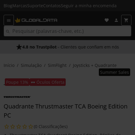
Blog
Marcas
Suporte
Contatos
Seguir a minha encomenda
4.8 no Trustpilot
- Clientes que confiam em nós
Início
Simulação
SimFlight
Joysticks + Quadrante
Summer Sales
Poupe 13%
🕶️ Óculos Oferta
Quadrante Thrustmaster TCA Boeing Edition
PC
(0 Classificações)