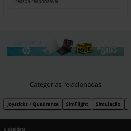
Pessoa responsável
Categorias relacionadas
Joysticks + Quadrante
SimFlight
Simulação
S
Globaldata