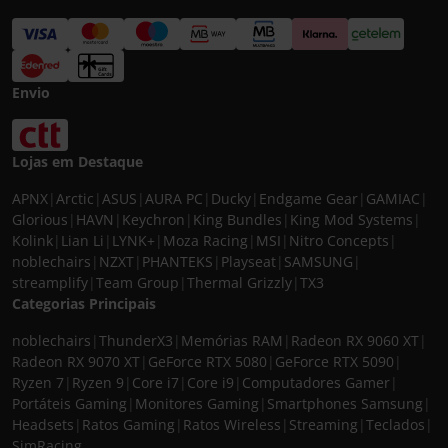
Envio
Lojas em Destaque
APNX
|
Arctic
|
ASUS
|
AURA PC
|
Ducky
|
Endgame Gear
|
GAMIAC
|
Glorious
|
HAVN
|
Keychron
|
King Bundles
|
King Mod Systems
|
Kolink
|
Lian Li
|
LYNK+
|
Moza Racing
|
MSI
|
Nitro Concepts
|
noblechairs
|
NZXT
|
PHANTEKS
|
Playseat
|
SAMSUNG
|
streamplify
|
Team Group
|
Thermal Grizzly
|
TX3
Categorias Principais
noblechairs
|
ThunderX3
|
Memórias RAM
|
Radeon RX 9060 XT
|
Radeon RX 9070 XT
|
GeForce RTX 5080
|
GeForce RTX 5090
|
Ryzen 7
|
Ryzen 9
|
Core i7
|
Core i9
|
Computadores Gamer
|
Portáteis Gaming
|
Monitores Gaming
|
Smartphones Samsung
|
Headsets
|
Ratos Gaming
|
Ratos Wireless
|
Streaming
|
Teclados
|
SimRacing