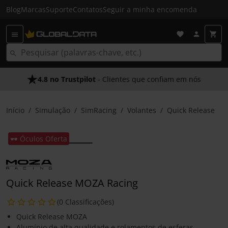
Blog
Marcas
Suporte
Contatos
Seguir a minha encomenda
4.8 no Trustpilot
- Clientes que confiam em nós
Início
Simulação
SimRacing
Volantes
Quick Release
🕶️ Óculos Oferta
Quick Release MOZA Racing
(0 Classificações)
Quick Release MOZA
Alumínio de alta qualidade e rolamentos de esferas