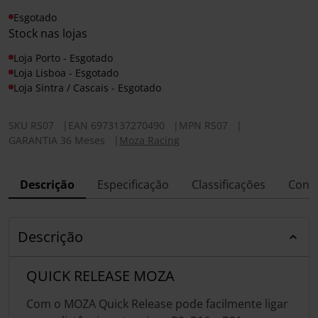
Esgotado
Stock nas lojas
Loja Porto - Esgotado
Loja Lisboa - Esgotado
Loja Sintra / Cascais - Esgotado
SKU
RS07
|
EAN
6973137270490
|
MPN
RS07
|
GARANTIA 36 Meses
|
Moza Racing
Descrição
Especificação
Classificações
Conf
Descrição
QUICK RELEASE MOZA
Com o MOZA Quick Release pode facilmente ligar