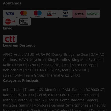
Aceitamos
Envio
Lojas em Destaque
APNX
|
Arctic
|
ASUS
|
AURA PC
|
Ducky
|
Endgame Gear
|
GAMIAC
|
Glorious
|
HAVN
|
Keychron
|
King Bundles
|
King Mod Systems
|
Kolink
|
Lian Li
|
LYNK+
|
Moza Racing
|
MSI
|
Nitro Concepts
|
noblechairs
|
NZXT
|
PHANTEKS
|
Playseat
|
SAMSUNG
|
streamplify
|
Team Group
|
Thermal Grizzly
|
TX3
Categorias Principais
noblechairs
|
ThunderX3
|
Memórias RAM
|
Radeon RX 9060 XT
|
Radeon RX 9070 XT
|
GeForce RTX 5080
|
GeForce RTX 5090
|
Ryzen 7
|
Ryzen 9
|
Core i7
|
Core i9
|
Computadores Gamer
|
Portáteis Gaming
|
Monitores Gaming
|
Smartphones Samsung
|
Headsets
|
Ratos Gaming
|
Ratos Wireless
|
Streaming
|
Teclados
|