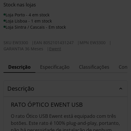
Stock nas lojas
Loja Porto - 4 em stock
Loja Lisboa - 1 em stock
Loja Sintra / Cascais - Em stock
SKU
EW3300
|
EAN
8052101431247
|
MPN
EW3300
|
GARANTIA 36 Meses
|
Ewent
Descrição
Especificação
Classificações
Conf
Descrição
RATO ÓPTICO EWENT USB
O rato Ótico USB Ewent está equipado com três
botões. Este rato é 100% plug-and-play, portanto,
não há necessidade de instalação de nenhum