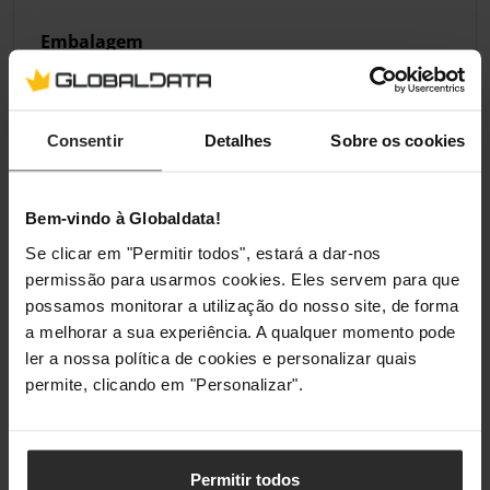
Embalagem
Quantidade por conjunto
1 unidade(s)
Consentir
Detalhes
Sobre os cookies
Comprimento da embalagem
90 mm
Profundidade da embalagem
125 mm
Bem-vindo à Globaldata!
Altura da embalagem
40 mm
Se clicar em "Permitir todos", estará a dar-nos
permissão para usarmos cookies. Eles servem para que
Peso da embalagem
99 g
possamos monitorar a utilização do nosso site, de forma
a melhorar a sua experiência. A qualquer momento pode
Tipo de embalagem
Caixa
ler a nossa política de cookies e personalizar quais
permite, clicando em "Personalizar".
Classificações
Permitir todos