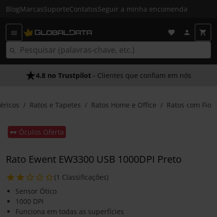
Blog
Marcas
Suporte
Contatos
Seguir a minha encomenda
4.8 no Trustpilot
- Clientes que confiam em nós
féricos
Ratos e Tapetes
Ratos Home e Office
Ratos com Fio
🕶️ Óculos Oferta
Rato Ewent EW3300 USB 1000DPI Preto
(1 Classificações)
Sensor Ótico
1000 DPI
Funciona em todas as superfícies