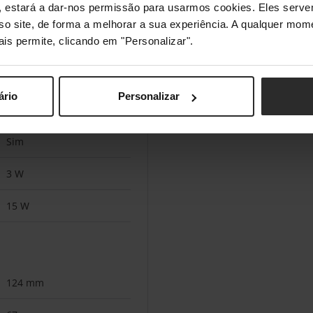
s", estará a dar-nos permissão para usarmos cookies. Eles ser
Baterias
sso site, de forma a melhorar a sua experiência. A qualquer mome
ais permite, clicando em "Personalizar".
Bateria incorporada
Polímero de lítio (LiPo)
ário
Personalizar
370 mAh
Sim
3 W
15 W
124 mm