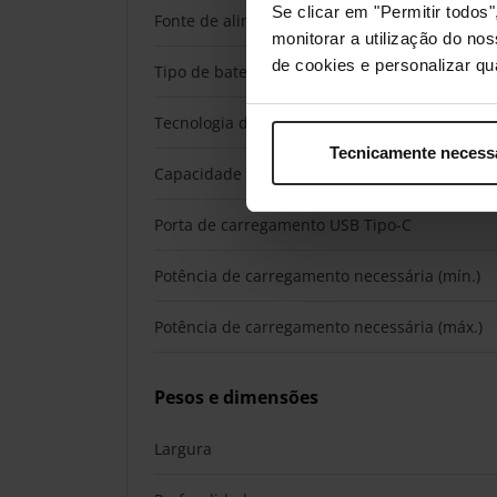
Se clicar em "Permitir todo
Fonte de alimentação
monitorar a utilização do no
de cookies e personalizar qu
Tipo de bateria
Tecnologia da bateria
Tecnicamente necess
Capacidade da bateria
Porta de carregamento USB Tipo-C
Potência de carregamento necessária (mín.)
Potência de carregamento necessária (máx.)
Pesos e dimensões
Largura