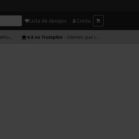
Lista de desejos
Conta
endimento
4.8 no Trustpilot
- Clientes que confiam em nós