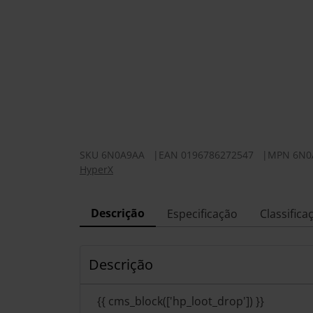
SKU
6N0A9AA
|
EAN
0196786272547
|
MPN
6N0
HyperX
Descrição
Especificação
Classifica
Descrição
{{ cms_block(['hp_loot_drop']) }}