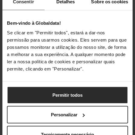
Consentir
Detalhes
Sobre os cookies
Largura
76 mm
Bem-vindo à Globaldata!
Profundidade
110 mm
Se clicar em "Permitir todos", estará a dar-nos
permissão para usarmos cookies. Eles servem para que
Altura
75 mm
possamos monitorar a utilização do nosso site, de forma
a melhorar a sua experiência. A qualquer momento pode
Peso
100 g
ler a nossa política de cookies e personalizar quais
permite, clicando em "Personalizar".
Embalagem
Quantidade por conjunto
1 unidade(s)
Permitir todos
Tipo de embalagem
Caixa de
pendurar
Personalizar
Conteúdo da embalagem
Tecnicamente necessário