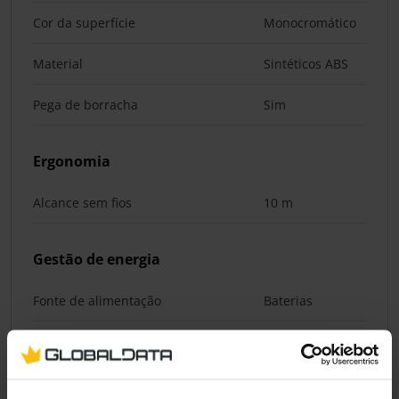
Cor da superfície
Monocromático
Material
Sintéticos ABS
Pega de borracha
Sim
Ergonomia
Alcance sem fios
10 m
Gestão de energia
Fonte de alimentação
Baterias
Tipo de bateria
AA
Pesos e dimensões