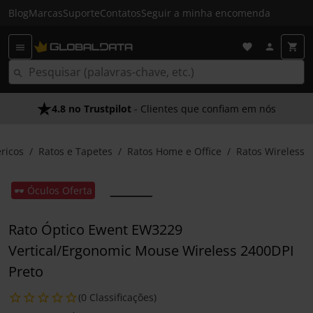
Blog
Marcas
Suporte
Contatos
Seguir a minha encomenda
4.8 no Trustpilot
- Clientes que confiam em nós
éricos
Ratos e Tapetes
Ratos Home e Office
Ratos Wireless
🕶️ Óculos Oferta
Rato Óptico Ewent EW3229
Vertical/Ergonomic Mouse Wireless 2400DPI
Preto
(0 Classificações)