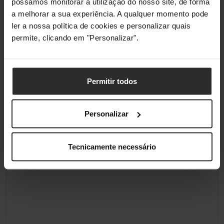
possamos monitorar a utilização do nosso site, de forma
a melhorar a sua experiência. A qualquer momento pode
Altura da embalagem
132 mm
ler a nossa política de cookies e personalizar quais
permite, clicando em "Personalizar".
Peso da embalagem
109 g
Outras características
Permitir todos
Número de produtos
1 unidade(s)
incluídos
Personalizar
Classificações
Tecnicamente necessário