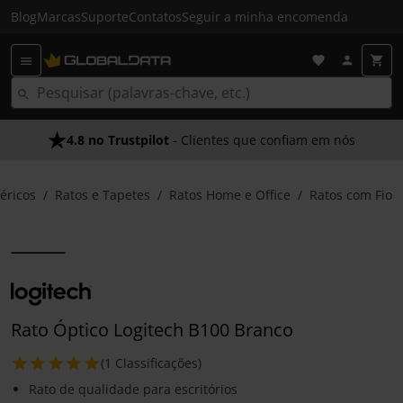
Blog
Marcas
Suporte
Contatos
Seguir a minha encomenda
4.8 no Trustpilot
- Clientes que confiam em nós
féricos
Ratos e Tapetes
Ratos Home e Office
Ratos com Fio
Rato Óptico Logitech B100 Branco
(1 Classificações)
Rato de qualidade para escritórios