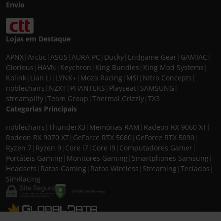
Envio
Lojas em Destaque
APNX
|
Arctic
|
ASUS
|
AURA PC
|
Ducky
|
Endgame Gear
|
GAMIAC
|
Glorious
|
HAVN
|
Keychron
|
King Bundles
|
King Mod Systems
|
Kolink
|
Lian Li
|
LYNK+
|
Moza Racing
|
MSI
|
Nitro Concepts
|
noblechairs
|
NZXT
|
PHANTEKS
|
Playseat
|
SAMSUNG
|
streamplify
|
Team Group
|
Thermal Grizzly
|
TX3
Categorias Principais
noblechairs
|
ThunderX3
|
Memórias RAM
|
Radeon RX 9060 XT
|
Radeon RX 9070 XT
|
GeForce RTX 5080
|
GeForce RTX 5090
|
Ryzen 7
|
Ryzen 9
|
Core i7
|
Core i9
|
Computadores Gamer
|
Portáteis Gaming
|
Monitores Gaming
|
Smartphones Samsung
|
Headsets
|
Ratos Gaming
|
Ratos Wireless
|
Streaming
|
Teclados
|
SimRacing