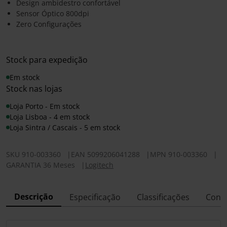
Design ambidestro confortável
Sensor Óptico 800dpi
Zero Configurações
Stock para expedição
Em stock
Stock nas lojas
Loja Porto - Em stock
Loja Lisboa - 4 em stock
Loja Sintra / Cascais - 5 em stock
SKU
910-003360
|
EAN
5099206041288
|
MPN
910-003360
|
GARANTIA 36 Meses
|
Logitech
Descrição
Especificação
Classificações
Conf