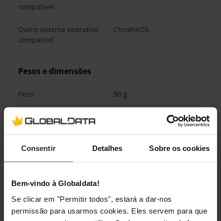
compatível
Outro sistema operativo
ChromeOS
compatível
Pesos e dimensões
Peso
90 g
Embalagem
Quantidade por conjunto
1 unidade(s)
Consentir
Detalhes
Sobre os cookies
Comprimento da
42 mm
embalagem
Bem-vindo à Globaldata!
Se clicar em "Permitir todos", estará a dar-nos
Profundidade da
87 mm
permissão para usarmos cookies. Eles servem para que
embalagem