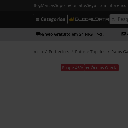
Blog
Marcas
Suporte
Contatos
Seguir a minha enc
Categorias
Envio Gratuito em 24 HRS
- Acima dos 50€
Início
Periféricos
Ratos e Tapetes
Ratos G
Poupe 46%
🕶️ Óculos Oferta