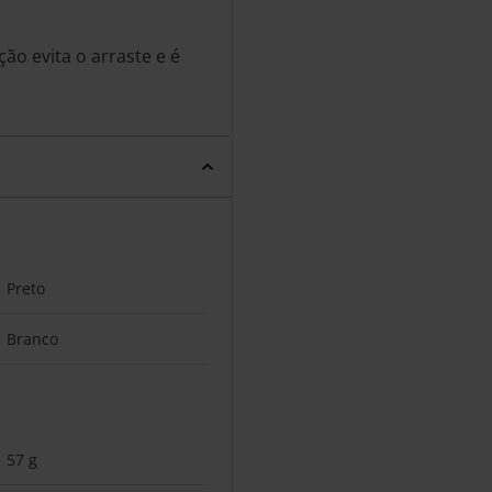
ação evita o arraste e é
Preto
Branco
57 g