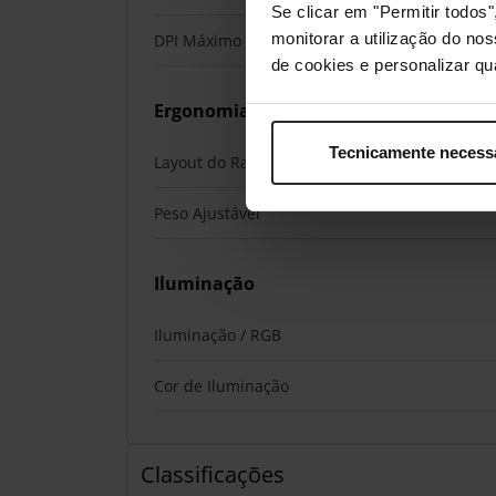
Se clicar em "Permitir todo
monitorar a utilização do no
DPI Máximo
de cookies e personalizar qu
Ergonomia
Tecnicamente necess
Layout do Rato
Peso Ajustável
Iluminação
Iluminação / RGB
Cor de Iluminação
Classificações