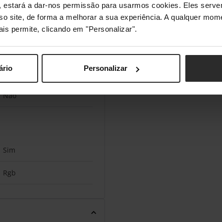
s", estará a dar-nos permissão para usarmos cookies. Eles ser
sso site, de forma a melhorar a sua experiência. A qualquer mome
8500 DPI
ais permite, clicando em "Personalizar".
ário
Personalizar
destro
Não
Sim
Rgb