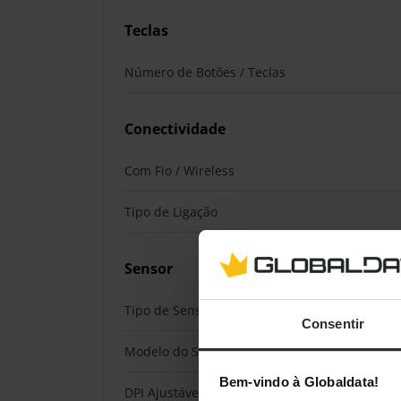
Teclas
Número de Botões / Teclas
Conectividade
Com Fio / Wireless
Tipo de Ligação
Sensor
Tipo de Sensor
Consentir
Modelo do Sensor
Bem-vindo à Globaldata!
DPI Ajustável