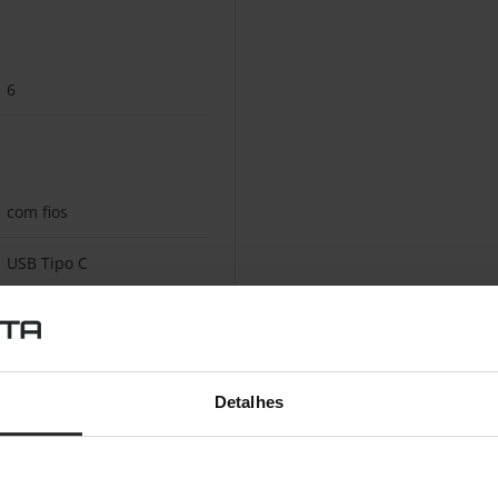
6
com fios
USB Tipo C
óptico
Detalhes
TrueMove Core
Sim