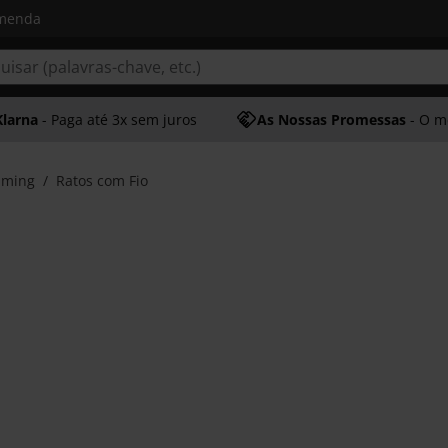
omenda
Klarna
- Paga até 3x sem juros
As Nossas Promessas
- O melhor at
aming
Ratos com Fio