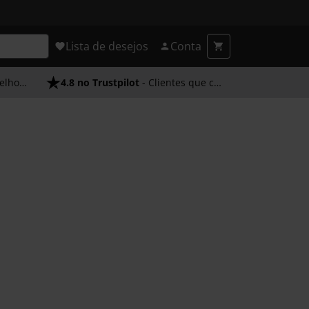
Lista de desejos
Conta
endimento
4.8 no Trustpilot
- Clientes que confiam em nós