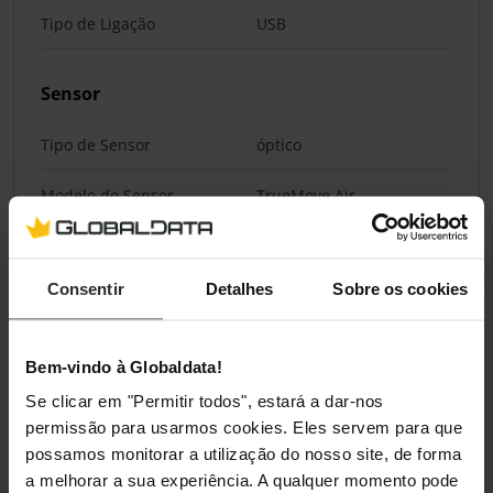
Tipo de Ligação
USB
Sensor
Tipo de Sensor
óptico
Modelo do Sensor
TrueMove Air
DPI Ajustável
Sim
Consentir
Detalhes
Sobre os cookies
DPI Máximo
18000 DPI
Ergonomia
Bem-vindo à Globaldata!
Se clicar em "Permitir todos", estará a dar-nos
Layout do Rato
destro
permissão para usarmos cookies. Eles servem para que
possamos monitorar a utilização do nosso site, de forma
Peso Ajustável
Não
a melhorar a sua experiência. A qualquer momento pode