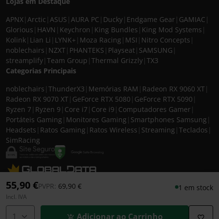
Lojas em Destaque
APNX
|
Arctic
|
ASUS
|
AURA PC
|
Ducky
|
Endgame Gear
|
GAMIAC
|
Glorious
|
HAVN
|
Keychron
|
King Bundles
|
King Mod Systems
|
Kolink
|
Lian Li
|
LYNK+
|
Moza Racing
|
MSI
|
Nitro Concepts
|
noblechairs
|
NZXT
|
PHANTEKS
|
Playseat
|
SAMSUNG
|
streamplify
|
Team Group
|
Thermal Grizzly
|
TX3
Categorias Principais
noblechairs
|
ThunderX3
|
Memórias RAM
|
Radeon RX 9060 XT
|
Radeon RX 9070 XT
|
GeForce RTX 5080
|
GeForce RTX 5090
|
Ryzen 7
|
Ryzen 9
|
Core i7
|
Core i9
|
Computadores Gamer
|
Portáteis Gaming
|
Monitores Gaming
|
Smartphones Samsung
|
Headsets
|
Ratos Gaming
|
Ratos Wireless
|
Streaming
|
Teclados
|
SimRacing
© 2026 CASEKING IBERIA. TODOS OS DIREITOS RESERVADOS. IVA incluído à
55,90 €
Preço reduzido de
para
PVPR:
69,90 €
1 em stock
taxa em vigor para todos os produtos. As fotos apresentadas podem não
Incl. IVA
corresponder às configurações descritas. Preços e especificações sujeitos a
alteração sem aviso prévio. A caseking Iberia declina qualquer
Adicionar ao Carrinho
responsabilidade por eventuais erros publicados no site.