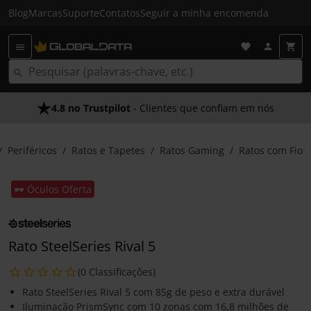
Blog
Marcas
Suporte
Contatos
Seguir a minha encomenda
4.8 no Trustpilot
- Clientes que confiam em nós
Periféricos
Ratos e Tapetes
Ratos Gaming
Ratos com Fio
🕶️ Óculos Oferta
Rato SteelSeries Rival 5
(0 Classificações)
Rato SteelSeries Rival 5 com 85g de peso e extra durável
Iluminação PrismSync com 10 zonas com 16,8 milhões de