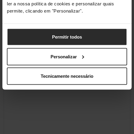
ler a nossa política de cookies e personalizar quais
permite, clicando em "Personalizar".
Iluminação
Iluminação / RGB
Sim
Permitir todos
Cor de Iluminação
Rgb
Personalizar
Classificações
Tecnicamente necessário