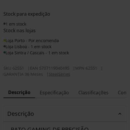
Stock para expedição
1 em stock
Stock nas lojas
Loja Porto - Por encomenda
Loja Lisboa - 1 em stock
Loja Sintra / Cascais - 1 em stock
SKU
62551
|
EAN
5707119040495
|
MPN
62551
|
GARANTIA 36 Meses
|
SteelSeries
Descrição
Especificação
Classificações
Conf
Descrição
RATO GAMING DE PRECISÃO