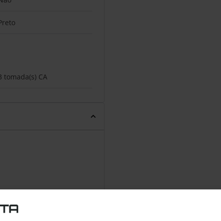
Preto
3 tomada(s) CA