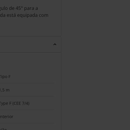
lo de 45° para a
mada está equipada com
Tipo F
1,5 m
Type F (CEE 7/4)
Interior
Não