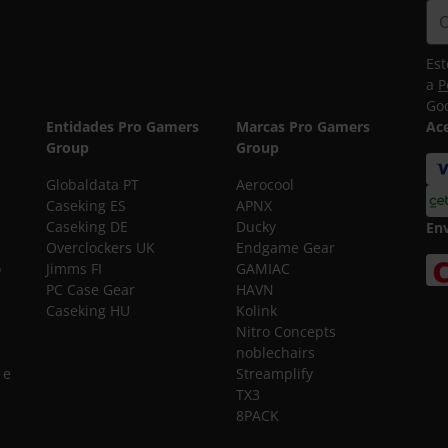
Est
a
P
Goo
Entidades Pro Gamers
Marcas Pro Gamers
Ac
Group
Group
Globaldata PT
Aerocool
Caseking ES
APNX
Caseking DE
Ducky
En
Overclockers UK
Endgame Gear
o
Jimms FI
GAMIAC
PC Case Gear
HAVN
Caseking HU
Kolink
Nitro Concepts
noblechairs
 e
Streamplify
TX3
8PACK