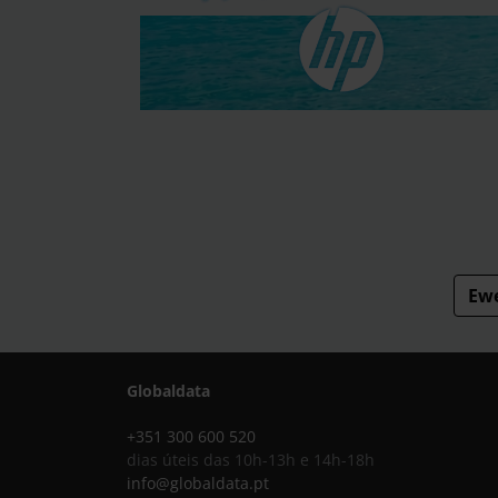
Ew
Globaldata
+351 300 600 520
dias úteis das 10h-13h e 14h-18h
info@globaldata.pt