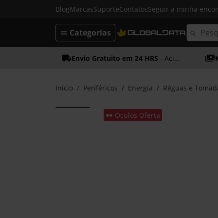
Blog
Marcas
Suporte
Contatos
Seguir a minha enc
Categorias
Envio Gratuito em 24 HRS
- Acima dos 50€
Início
Periféricos
Energia
Réguas e Tomad
🕶️ Óculos Oferta