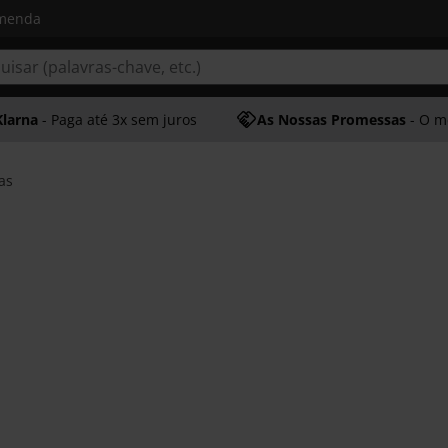
omenda
Klarna
- Paga até 3x sem juros
As Nossas Promessas
- O melhor at
as