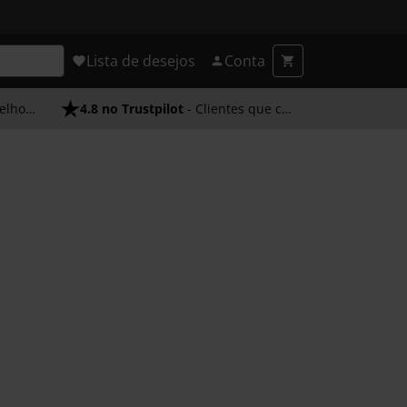
Lista de desejos
Conta
endimento
4.8 no Trustpilot
- Clientes que confiam em nós