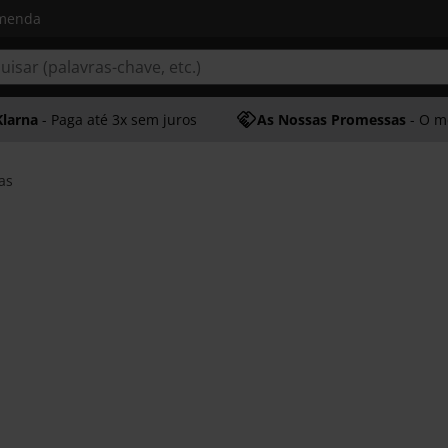
omenda
Klarna
- Paga até 3x sem juros
As Nossas Promessas
- O melhor at
as