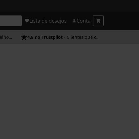
Lista de desejos
Conta
endimento
4.8 no Trustpilot
- Clientes que confiam em nós