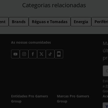
Categorias relacionadas
ent
Brands
Réguas e Tomadas
Energia
Perifér
As nossas comunidades
Ma
úl
pr
Est
a
P
Goo
Entidades Pro Gamers
Marcas Pro Gamers
Ac
Group
Group