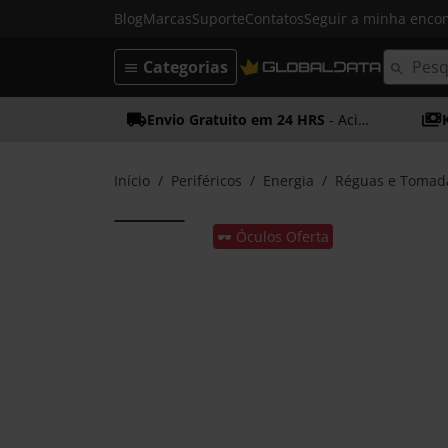
Blog
Marcas
Suporte
Contatos
Seguir a minha enc
Categorias
Envio Gratuito em 24 HRS
- Acima dos 50€
Início
Periféricos
Energia
Réguas e Tomad
🕶️ Óculos Oferta