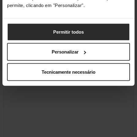
Peso da embalagem
50 g
permite, clicando em "Personalizar".
Tipo de embalagem
Caixa
Quantidade por conjunto
1 unidade(s)
Permitir todos
Personalizar
Classificações
Tecnicamente necessário