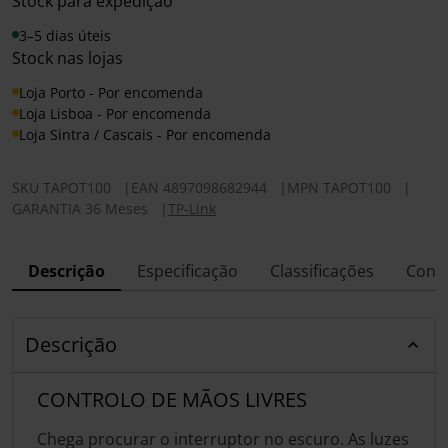
Stock para expedição
3–5 dias úteis
Stock nas lojas
Loja Porto - Por encomenda
Loja Lisboa - Por encomenda
Loja Sintra / Cascais - Por encomenda
SKU
TAPOT100
|
EAN
4897098682944
|
MPN
TAPOT100
|
GARANTIA 36 Meses
|
TP-Link
Descrição
Especificação
Classificações
Conf
Descrição
CONTROLO DE MÃOS LIVRES
Chega procurar o interruptor no escuro. As luzes