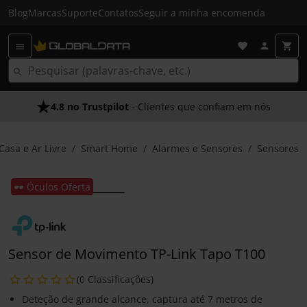
Blog
Marcas
Suporte
Contatos
Seguir a minha encomenda
4.8 no Trustpilot
- Clientes que confiam em nós
Casa e Ar Livre
Smart Home
Alarmes e Sensores
Sensores
🕶️ Óculos Oferta
Sensor de Movimento TP-Link Tapo T100
(0 Classificações)
Deteção de grande alcance, captura até 7 metros de