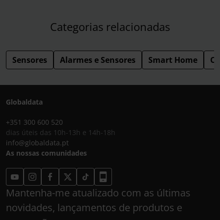
Categorias relacionadas
Sensores
Alarmes e Sensores
Smart Home
Ca
Globaldata
+351 300 600 520
dias úteis das 10h-13h e 14h-18h
info@globaldata.pt
As nossas comunidades
Mantenha-me atualizado com as últimas
novidades, lançamentos de produtos e