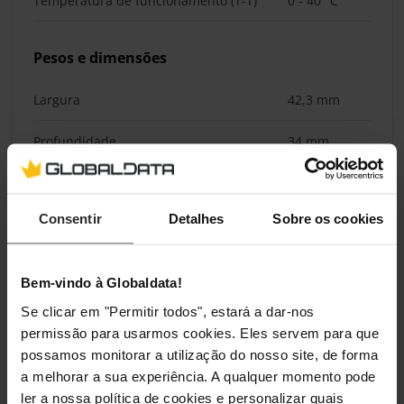
Temperatura de funcionamento (T-T)
0 - 40 °C
Pesos e dimensões
Largura
42,3 mm
Profundidade
34 mm
Altura
42,3 mm
Consentir
Detalhes
Sobre os cookies
Embalagem
Comprimento da embalagem
66 mm
Bem-vindo à Globaldata!
Se clicar em "Permitir todos", estará a dar-nos
Profundidade da embalagem
66 mm
permissão para usarmos cookies. Eles servem para que
possamos monitorar a utilização do nosso site, de forma
Altura da embalagem
43,5 mm
a melhorar a sua experiência. A qualquer momento pode
ler a nossa política de cookies e personalizar quais