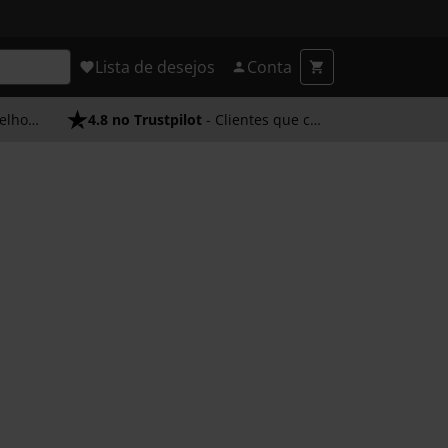
Lista de desejos
Conta
endimento
4.8 no Trustpilot
- Clientes que confiam em nós