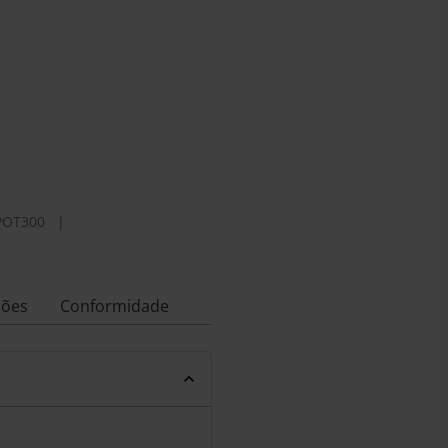
POT300
|
ções
Conformidade