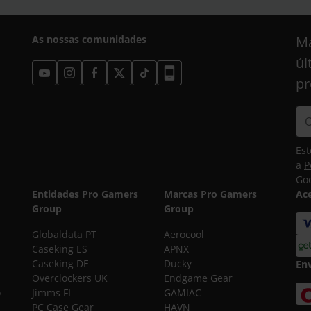
As nossas comunidades
Ma
úl
pr
Est
a
P
Goo
Entidades Pro Gamers
Marcas Pro Gamers
Ac
Group
Group
Globaldata PT
Aerocool
Caseking ES
APNX
Caseking DE
Ducky
En
Overclockers UK
Endgame Gear
o
Jimms FI
GAMIAC
PC Case Gear
HAVN