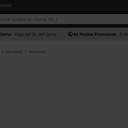
omenda
Klarna
- Paga até 3x sem juros
As Nossas Promessas
- O melhor at
 e Sensores
Sensores