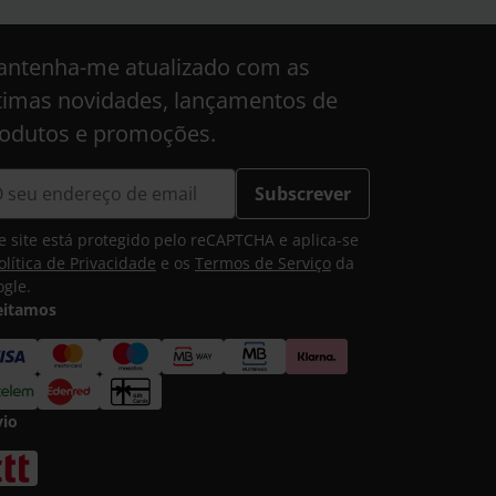
ntenha-me atualizado com as
timas novidades, lançamentos de
odutos e promoções.
Subscrever
e site está protegido pelo reCAPTCHA e aplica-se
olítica de Privacidade
e os
Termos de Serviço
da
gle.
eitamos
vio