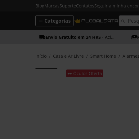
Blog
Marcas
Suporte
Contatos
Seguir a minha enc
Categorias
Envio Gratuito em 24 HRS
- Acima dos 50€
Início
Casa e Ar Livre
Smart Home
Alarmes
🕶️ Óculos Oferta