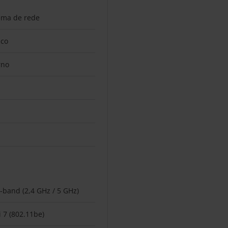
ema de rede
nco
rno
-band (2,4 GHz / 5 GHz)
i 7 (802.11be)