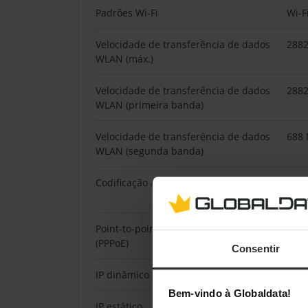
Padrões Wi-Fi
Wi-F
Velocidade de transferência de dados
2882
WLAN (máx.)
Velocidade de transferência de dados
2882
WLAN (primeira banda)
Velocidade de transferência de dados
688 
WLAN (segunda banda)
Codificação / segurança
WPA-
WPA
Point-to-point protocol over Ethernet
Sim
(PPPoE)
Consentir
IP dinâmico
Sim
Bem-vindo à Globaldata!
IP estático
Sim