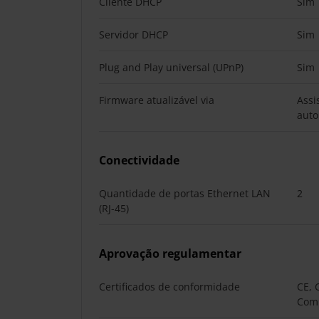
Cliente DHCP
Sim
Servidor DHCP
Sim
Plug and Play universal (UPnP)
Sim
Firmware atualizável via
Assi
auto
Conectividade
Quantidade de portas Ethernet LAN
2
(RJ-45)
Aprovação regulamentar
Certificados de conformidade
CE, 
Comu