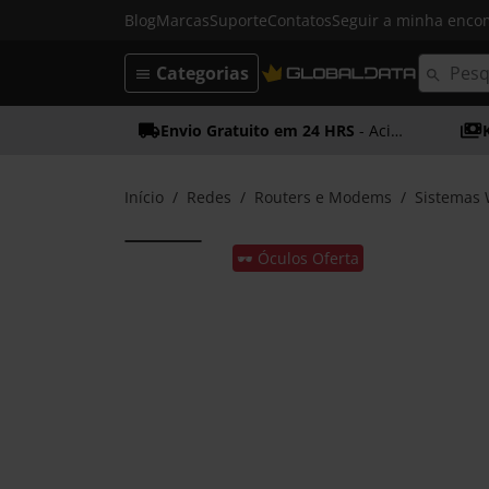
Blog
Marcas
Suporte
Contatos
Seguir a minha enc
Categorias
Envio Gratuito em 24 HRS
- Acima dos 50€
Início
Redes
Routers e Modems
Sistemas 
🕶️ Óculos Oferta