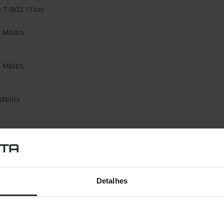
i 7 (802.11be)
 Mbit/s
 Mbit/s
Mbit/s
Personal, WPA2-Personal,
3-Personal
Detalhes