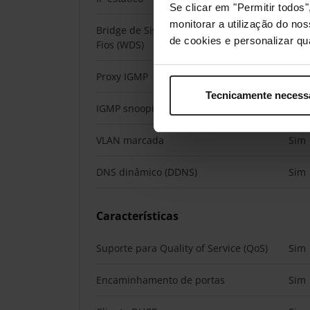
Se clicar em "Permitir todo
monitorar a utilização do no
Bridge de Sistema de Distribuição sem
Sim
de cookies e personalizar qu
Fios (WDS)
Proxy IGMP
Sim
Tecnicamente necess
IGMP snooping
Sim
VLAN marcada
Sim
DNS dinâmico (DDNS)
Sim
Características
Suporte para Quality of Service (QoS)
Sim
Encaminhamento de portas
Sim