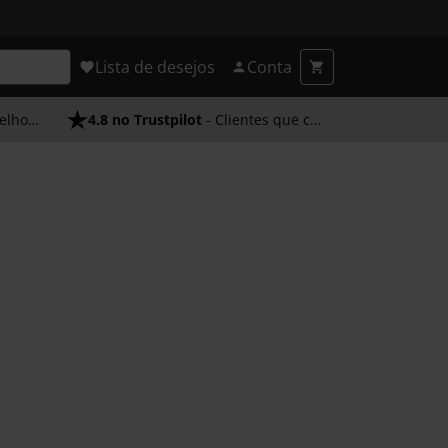
Lista de desejos
Conta
endimento
4.8 no Trustpilot
- Clientes que confiam em nós