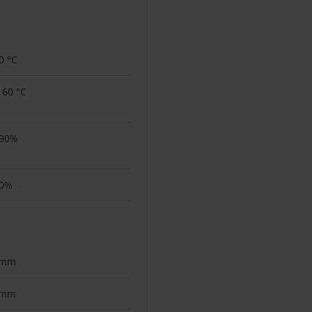
40 °C
- 60 °C
 90%
90%
 mm
 mm