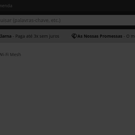
omenda
Klarna
- Paga até 3x sem juros
As Nossas Promessas
- O melhor at
Wi-Fi Mesh