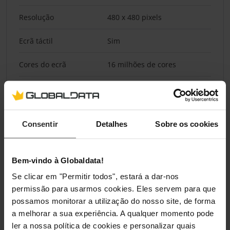
Resolução
480 x 480 pixels
Ecrã táctil
Sim
Cores do ecrã
16 milhões de cores
Design
Forma
Redondo
Consentir
Detalhes
Sobre os cookies
Posicionamento no
Smartwatch
mercado
Bem-vindo à Globaldata!
Se clicar em "Permitir todos", estará a dar-nos
Tamanho do estojo de
44 mm
permissão para usarmos cookies. Eles servem para que
relógio
possamos monitorar a utilização do nosso site, de forma
Cor da fivela
Grafite
a melhorar a sua experiência. A qualquer momento pode
ler a nossa política de cookies e personalizar quais