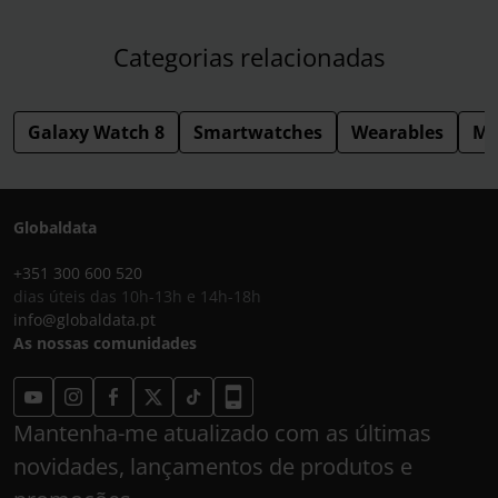
Categorias relacionadas
Galaxy Watch 8
Smartwatches
Wearables
Mo
Globaldata
+351 300 600 520
dias úteis das 10h-13h e 14h-18h
info@globaldata.pt
As nossas comunidades
Mantenha-me atualizado com as últimas
novidades, lançamentos de produtos e