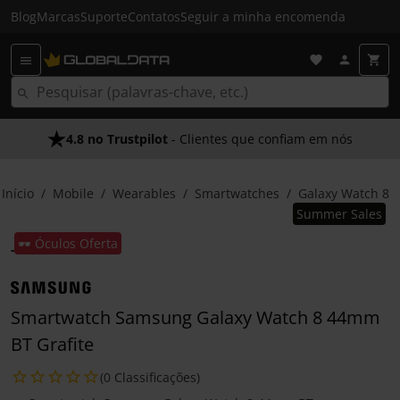
Blog
Marcas
Suporte
Contatos
Seguir a minha encomenda
4.8 no Trustpilot
- Clientes que confiam em nós
Início
Mobile
Wearables
Smartwatches
Galaxy Watch 8
Summer Sales
🕶️ Óculos Oferta
Smartwatch Samsung Galaxy Watch 8 44mm
BT Grafite
(0 Classificações)