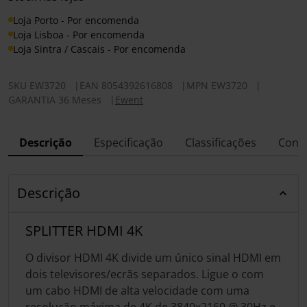
Loja Porto - Por encomenda
Loja Lisboa - Por encomenda
Loja Sintra / Cascais - Por encomenda
SKU
EW3720
|
EAN
8054392616808
|
MPN
EW3720
|
GARANTIA 36 Meses
|
Ewent
Descrição
Especificação
Classificações
Conf
Descrição
SPLITTER HDMI 4K
O divisor HDMI 4K divide um único sinal HDMI em
dois televisores/ecrãs separados. Ligue o com
um cabo HDMI de alta velocidade com uma
resolução máxima de 4K de 3840x2160 @ 30Hz e