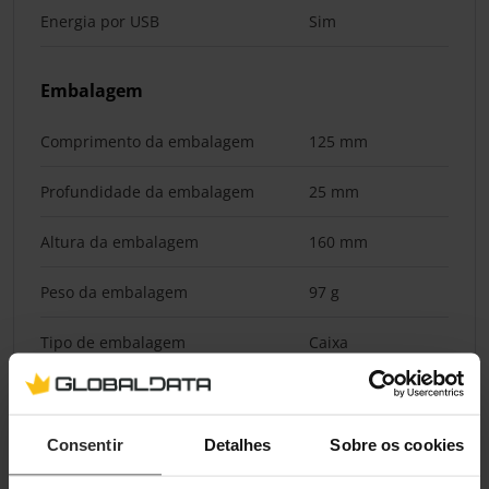
Energia por USB
Sim
Embalagem
Comprimento da embalagem
125 mm
Profundidade da embalagem
25 mm
Altura da embalagem
160 mm
Peso da embalagem
97 g
Tipo de embalagem
Caixa
Conteúdo da embalagem
Consentir
Detalhes
Sobre os cookies
Cabos
USB