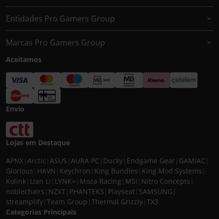
Entidades Pro Gamers Group
Marcas Pro Gamers Group
Aceitamos
Envio
Lojas em Destaque
APNX
|
Arctic
|
ASUS
|
AURA PC
|
Ducky
|
Endgame Gear
|
GAMIAC
|
Glorious
|
HAVN
|
Keychron
|
King Bundles
|
King Mod Systems
|
Kolink
|
Lian Li
|
LYNK+
|
Moza Racing
|
MSI
|
Nitro Concepts
|
noblechairs
|
NZXT
|
PHANTEKS
|
Playseat
|
SAMSUNG
|
streamplify
|
Team Group
|
Thermal Grizzly
|
TX3
Categorias Principais