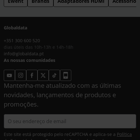
Ewent
Brands
Adaptadores HDMI
Acessórios
Globaldata
+351 300 600 520
dias úteis das 10h-13h e 14h-18h
info@globaldata.pt
As nossas comunidades
Mantenha-me atualizado com as últimas
novidades, lançamentos de produtos e
promoções.
Este site está protegido pelo reCAPTCHA e aplica-se a
Política