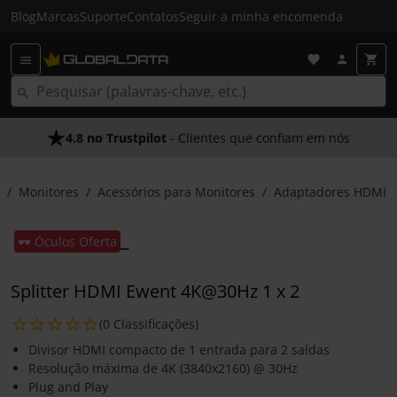
Blog
Marcas
Suporte
Contatos
Seguir a minha encomenda
4.8 no Trustpilot
- Clientes que confiam em nós
Monitores
Acessórios para Monitores
Adaptadores HDMI
🕶️ Óculos Oferta
Splitter HDMI Ewent 4K@30Hz 1 x 2
(0 Classificações)
Divisor HDMI compacto de 1 entrada para 2 saídas
Resolução máxima de 4K (3840x2160) @ 30Hz
Plug and Play