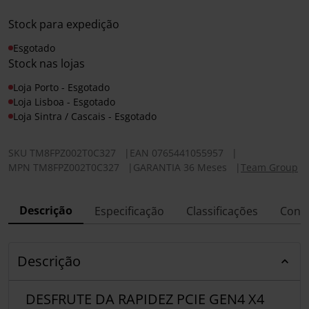
Stock para expedição
Esgotado
Stock nas lojas
Loja Porto - Esgotado
Loja Lisboa - Esgotado
Loja Sintra / Cascais - Esgotado
SKU
TM8FPZ002T0C327
|
EAN
0765441055957
|
MPN
TM8FPZ002T0C327
|
GARANTIA 36 Meses
|
Team Group
Descrição
Especificação
Classificações
Conf
Descrição
DESFRUTE DA RAPIDEZ PCIE GEN4 X4