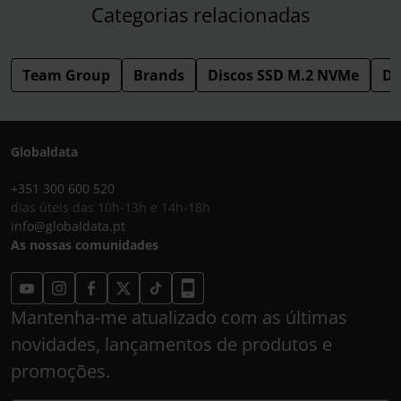
Categorias relacionadas
Team Group
Brands
Discos SSD M.2 NVMe
Di
Globaldata
+351 300 600 520
dias úteis das 10h-13h e 14h-18h
info@globaldata.pt
As nossas comunidades
Mantenha-me atualizado com as últimas
novidades, lançamentos de produtos e
promoções.