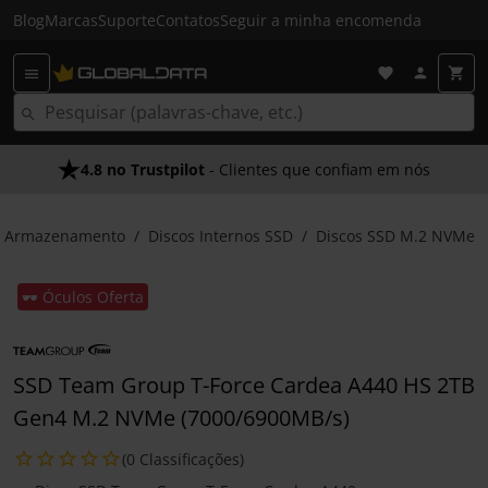
Blog
Marcas
Suporte
Contatos
Seguir a minha encomenda
4.8 no Trustpilot
- Clientes que confiam em nós
Armazenamento
Discos Internos SSD
Discos SSD M.2 NVMe
🕶️ Óculos Oferta
SSD Team Group T-Force Cardea A440 HS 2TB
Gen4 M.2 NVMe (7000/6900MB/s)
(0 Classificações)