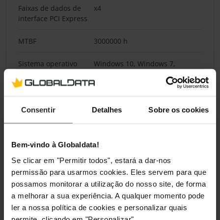
Faixas de dados de
x4
interface PCI Express
MTBF
3000000 h
Sistema operativo
Windows 10, Windows 7,
Windows compatível
Windows 8, Windows 8.1,
Windows Vista
Sistema operativo
Kernel 2.6.33
Consentir
Detalhes
Sobre os cookies
Linux compatível
Classificação TBW
1400
Bem-vindo à Globaldata!
Se clicar em "Permitir todos", estará a dar-nos
Condições ambientais
permissão para usarmos cookies. Eles servem para que
possamos monitorar a utilização do nosso site, de forma
Temperatura de
0 - 70 °C
a melhorar a sua experiência. A qualquer momento pode
funcionamento (T-T)
ler a nossa política de cookies e personalizar quais
permite, clicando em "Personalizar".