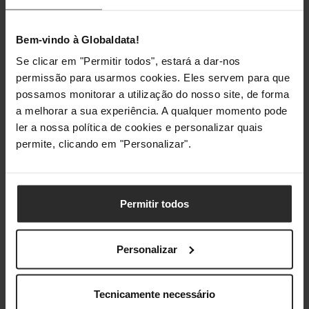
Pesos e dimensões
Bem-vindo à Globaldata!
Se clicar em "Permitir todos", estará a dar-nos
Largura
480 mm
permissão para usarmos cookies. Eles servem para que
possamos monitorar a utilização do nosso site, de forma
Profundidade
120 mm
a melhorar a sua experiência. A qualquer momento pode
Altura
600 mm
ler a nossa política de cookies e personalizar quais
permite, clicando em "Personalizar".
Embalagem
Comprimento da embalagem
495 mm
Permitir todos
Profundidade da embalagem
120 mm
Personalizar
Altura da embalagem
181 mm
Tecnicamente necessário
Peso da embalagem
3,88 kg