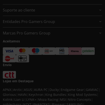
Suporte ao cliente
Entidades Pro Gamers Group
Marcas Pro Gamers Group
Aceitamos
Envio
Lojas em Destaque
APNX
|
Arctic
|
ASUS
|
AURA PC
|
Ducky
|
Endgame Gear
|
GAMIAC
|
Glorious
|
HAVN
|
Keychron
|
King Bundles
|
King Mod Systems
|
Kolink
|
Lian Li
|
LYNK+
|
Moza Racing
|
MSI
|
Nitro Concepts
|
noblechairs
|
NZXT
|
PHANTEKS
|
Playseat
|
SAMSUNG
|