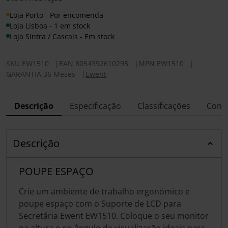
Loja Porto - Por encomenda
Loja Lisboa - 1 em stock
Loja Sintra / Cascais - Em stock
SKU
EW1510
|
EAN
8054392610295
|
MPN
EW1510
|
GARANTIA 36 Meses
|
Ewent
Descrição
Especificação
Classificações
Conf
Descrição
POUPE ESPAÇO
Crie um ambiente de trabalho ergonómico e
poupe espaço com o Suporte de LCD para
Secretária Ewent EW1510. Coloque o seu monitor
na altura e no ângulo de visualização ideais para