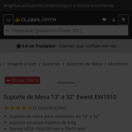
Blog
Marcas
Suporte
Contatos
Seguir a minha encomenda
4.8 no Trustpilot
- Clientes que confiam em nós
o
Imagem e Som
Suportes
Suportes de Mesa
Monitores
🕶️ Óculos Oferta
Suporte de Mesa 13" a 32" Ewent EW1510
(2 Classificações)
Suporte de mesa para monitores de 13" a 32"
Suporta um peso máximo de 8 Kg
Norma VESA 100x100 mm e 75x75 mm