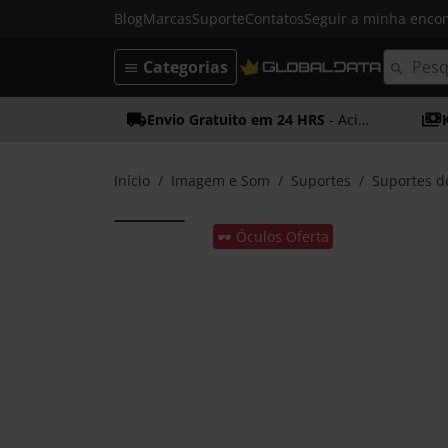
Blog
Marcas
Suporte
Contatos
Seguir a minha enc
Categorias
Envio Gratuito em 24 HRS
- Acima dos 50€
Início
Imagem e Som
Suportes
Suportes d
🕶️ Óculos Oferta