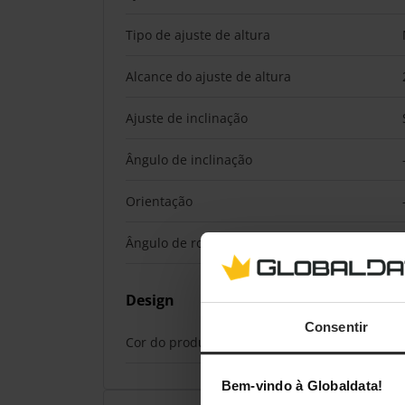
Tipo de ajuste de altura
Alcance do ajuste de altura
Ajuste de inclinação
Ângulo de inclinação
Orientação
Ângulo de rotação
Design
Consentir
Cor do produto
Bem-vindo à Globaldata!