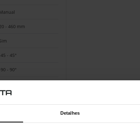
Manual
20 - 460 mm
Sim
-45 - 45°
-90 - 90°
360°
Detalhes
Preto