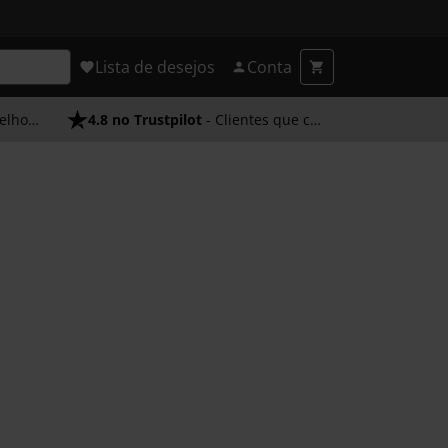
Lista de desejos
Conta
endimento
4.8 no Trustpilot
- Clientes que confiam em nós