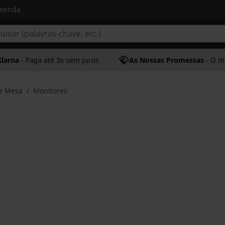
omenda
Klarna
- Paga até 3x sem juros
As Nossas Promessas
- O melhor at
e Mesa
Monitores