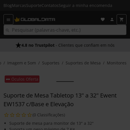
Blog
Marcas
Suporte
Contatos
Seguir a minha encomenda
4.8 no Trustpilot
- Clientes que confiam em nós
o
Imagem e Som
Suportes
Suportes de Mesa
Monitores
🕶️ Óculos Oferta
Suporte de Mesa Tabletop 13" a 32" Ewent
EW1537 c/Base e Elevação
(0 Classificações)
Suporte de mesa para monitor de 13" a 32"
Suporta um peso máximo de 7 Kg