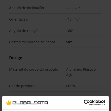
Ângulo de inclinação
-20 - 20°
Orientação
-45 - 45°
Ângulo de rotação
180°
Gestão melhorada de cabos
Sim
Design
Material do corpo do produto
Alumínio, Plástico,
Aço
Cor do produto
Preto
Pesos e dimensões