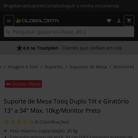
Blog
Marcas
Suporte
Contatos
Seguir a minha encomenda
4.8 no Trustpilot
- Clientes que confiam em nós
o
Imagem e Som
Suportes
Suportes de Mesa
Monitores
🕶️ Óculos Oferta
Suporte de Mesa Tooq Duplo Tilt e Giratório
13" a 34" Max. 10kg/Monitor Preto
(0 Classificações)
Peso máximo (capacidade): 20 kg
Tamanho mínimo de ecrã: 33 cm (13") Tamanho máximo de