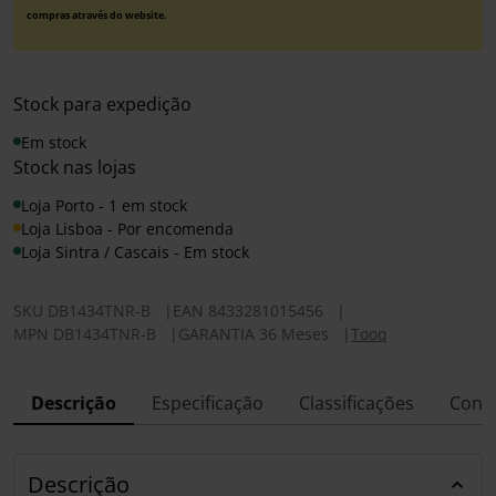
compras através do website.
Stock para expedição
Em stock
Stock nas lojas
Loja Porto - 1 em stock
Loja Lisboa - Por encomenda
Loja Sintra / Cascais - Em stock
SKU
DB1434TNR-B
|
EAN
8433281015456
|
MPN
DB1434TNR-B
|
GARANTIA 36 Meses
|
Tooq
Descrição
Especificação
Classificações
Conf
Descrição