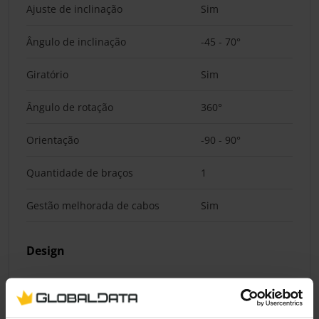
Ajuste de inclinação
Sim
Ângulo de inclinação
-45 - 70°
Giratório
Sim
Ângulo de rotação
360°
Orientação
-90 - 90°
Quantidade de braços
1
Gestão melhorada de cabos
Sim
Design
Material do corpo do produto
Aço inoxidável
Cor do produto
Preto