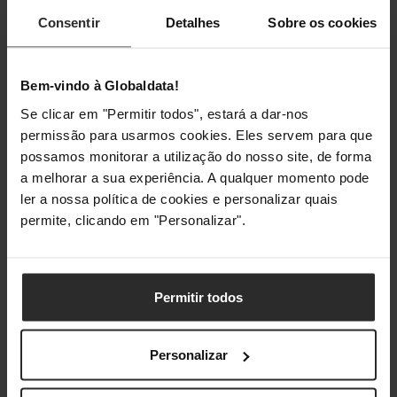
Consentir
Detalhes
Sobre os cookies
Pesos e dimensões
Bem-vindo à Globaldata!
Peso
3,32 kg
Se clicar em "Permitir todos", estará a dar-nos
permissão para usarmos cookies. Eles servem para que
Embalagem
possamos monitorar a utilização do nosso site, de forma
a melhorar a sua experiência. A qualquer momento pode
Quantidade por conjunto
1 unidade(s)
ler a nossa política de cookies e personalizar quais
permite, clicando em "Personalizar".
Comprimento da embalagem
395 mm
Profundidade da embalagem
250 mm
Permitir todos
Altura da embalagem
95 mm
Peso da embalagem
3,6 kg
Personalizar