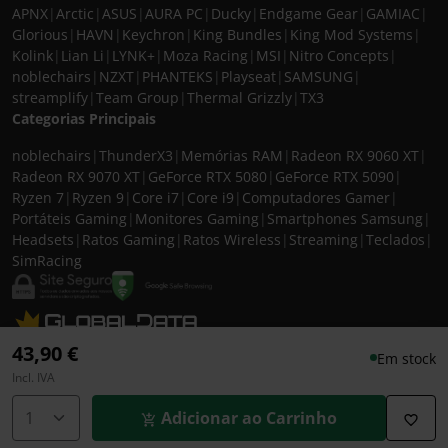
APNX
|
Arctic
|
ASUS
|
AURA PC
|
Ducky
|
Endgame Gear
|
GAMIAC
|
Glorious
|
HAVN
|
Keychron
|
King Bundles
|
King Mod Systems
|
Kolink
|
Lian Li
|
LYNK+
|
Moza Racing
|
MSI
|
Nitro Concepts
|
noblechairs
|
NZXT
|
PHANTEKS
|
Playseat
|
SAMSUNG
|
streamplify
|
Team Group
|
Thermal Grizzly
|
TX3
Categorias Principais
noblechairs
|
ThunderX3
|
Memórias RAM
|
Radeon RX 9060 XT
|
Radeon RX 9070 XT
|
GeForce RTX 5080
|
GeForce RTX 5090
|
Ryzen 7
|
Ryzen 9
|
Core i7
|
Core i9
|
Computadores Gamer
|
Portáteis Gaming
|
Monitores Gaming
|
Smartphones Samsung
|
Headsets
|
Ratos Gaming
|
Ratos Wireless
|
Streaming
|
Teclados
|
SimRacing
© 2026 CASEKING IBERIA. TODOS OS DIREITOS RESERVADOS. IVA incluído à
43,90 €
Em stock
taxa em vigor para todos os produtos. As fotos apresentadas podem não
Incl. IVA
corresponder às configurações descritas. Preços e especificações sujeitos a
alteração sem aviso prévio. A caseking Iberia declina qualquer
Adicionar ao Carrinho
responsabilidade por eventuais erros publicados no site.