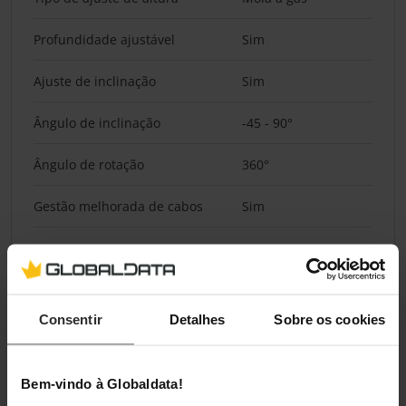
Profundidade ajustável
Sim
Ajuste de inclinação
Sim
Ângulo de inclinação
-45 - 90°
Ângulo de rotação
360°
Gestão melhorada de cabos
Sim
Design
Material do corpo do produto
Alumínio, Plástico,
Consentir
Detalhes
Sobre os cookies
Aço
Cor do produto
Preto
Bem-vindo à Globaldata!