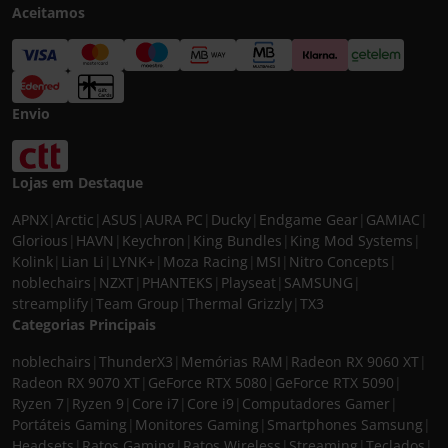
Aceitamos
Envio
Lojas em Destaque
APNX
|
Arctic
|
ASUS
|
AURA PC
|
Ducky
|
Endgame Gear
|
GAMIAC
|
Glorious
|
HAVN
|
Keychron
|
King Bundles
|
King Mod Systems
|
Kolink
|
Lian Li
|
LYNK+
|
Moza Racing
|
MSI
|
Nitro Concepts
|
noblechairs
|
NZXT
|
PHANTEKS
|
Playseat
|
SAMSUNG
|
streamplify
|
Team Group
|
Thermal Grizzly
|
TX3
Categorias Principais
noblechairs
|
ThunderX3
|
Memórias RAM
|
Radeon RX 9060 XT
|
Radeon RX 9070 XT
|
GeForce RTX 5080
|
GeForce RTX 5090
|
Ryzen 7
|
Ryzen 9
|
Core i7
|
Core i9
|
Computadores Gamer
|
Portáteis Gaming
|
Monitores Gaming
|
Smartphones Samsung
|
Headsets
|
Ratos Gaming
|
Ratos Wireless
|
Streaming
|
Teclados
|