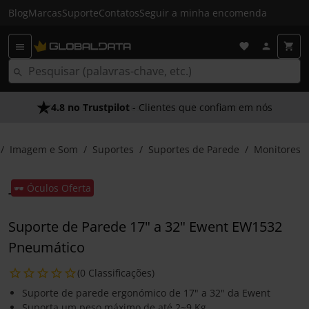
Blog
Marcas
Suporte
Contatos
Seguir a minha encomenda
4.8 no Trustpilot
- Clientes que confiam em nós
Imagem e Som
Suportes
Suportes de Parede
Monitores
🕶️ Óculos Oferta
Suporte de Parede 17" a 32" Ewent EW1532
Pneumático
(0 Classificações)
Suporte de parede ergonómico de 17" a 32" da Ewent
Suporta um peso máximo de até 2~9 Kg