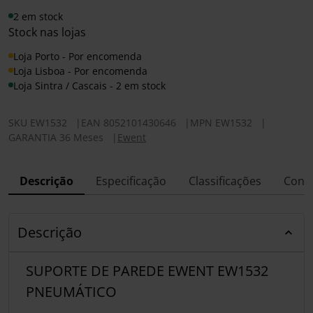
2 em stock
Stock nas lojas
Loja Porto - Por encomenda
Loja Lisboa - Por encomenda
Loja Sintra / Cascais - 2 em stock
SKU
EW1532
|
EAN
8052101430646
|
MPN
EW1532
|
GARANTIA 36 Meses
|
Ewent
Descrição
Especificação
Classificações
Conf
Descrição
SUPORTE DE PAREDE EWENT EW1532
PNEUMÁTICO