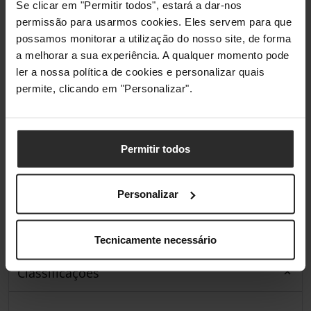
Se clicar em "Permitir todos", estará a dar-nos
Pesos e dimensões
permissão para usarmos cookies. Eles servem para que
possamos monitorar a utilização do nosso site, de forma
Peso
2,37 kg
a melhorar a sua experiência. A qualquer momento pode
ler a nossa política de cookies e personalizar quais
permite, clicando em "Personalizar".
Embalagem
Comprimento da embalagem
405 mm
Permitir todos
Profundidade da embalagem
292 mm
Altura da embalagem
121 mm
Personalizar
Peso da embalagem
2,84 kg
Tecnicamente necessário
Classificações