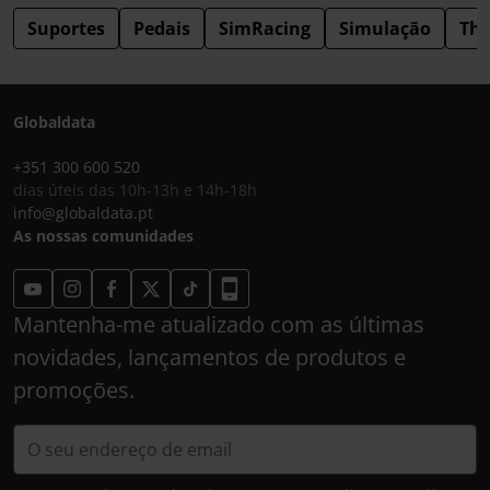
Suportes
Pedais
SimRacing
Simulação
Thr
Globaldata
+351 300 600 520
dias úteis das 10h-13h e 14h-18h
info@globaldata.pt
As nossas comunidades
Mantenha-me atualizado com as últimas
novidades, lançamentos de produtos e
promoções.