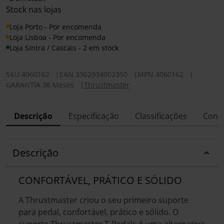
Stock nas lojas
Loja Porto - Por encomenda
Loja Lisboa - Por encomenda
Loja Sintra / Cascais - 2 em stock
SKU
4060162
|
EAN
3362934002350
|
MPN
4060162
|
GARANTIA 36 Meses
|
Thrustmaster
Descrição
Especificação
Classificações
Conf
Descrição
CONFORTÁVEL, PRÁTICO E SÓLIDO
A Thrustmaster criou o seu primeiro suporte
para pedal, confortável, prático e sólido. O
suporte Thrustmaster T-Pedals é uma alternativa