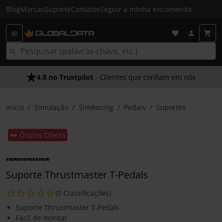
Blog
Marcas
Suporte
Contatos
Seguir a minha encomenda
4.8 no Trustpilot
- Clientes que confiam em nós
Início
Simulação
SimRacing
Pedais
Suportes
🕶️ Óculos Oferta
Suporte Thrustmaster T-Pedals
(0 Classificações)
Suporte Thrustmaster T-Pedals
Fácil de montar