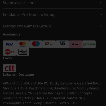
Suporte ao cliente
Entidades Pro Gamers Group
Marcas Pro Gamers Group
Aceitamos
Envio
Lojas em Destaque
APNX
|
Arctic
|
ASUS
|
AURA PC
|
Ducky
|
Endgame Gear
|
GAMIAC
|
Glorious
|
HAVN
|
Keychron
|
King Bundles
|
King Mod Systems
|
Kolink
|
Lian Li
|
LYNK+
|
Moza Racing
|
MSI
|
Nitro Concepts
|
noblechairs
|
NZXT
|
PHANTEKS
|
Playseat
|
SAMSUNG
|
streamplify
|
Team Group
|
Thermal Grizzly
|
TX3