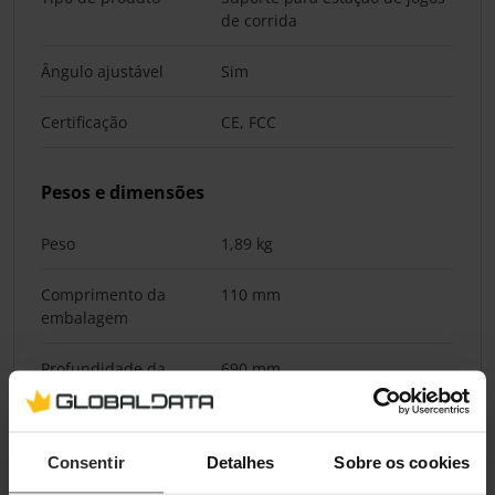
de corrida
Ângulo ajustável
Sim
Certificação
CE, FCC
Pesos e dimensões
Peso
1,89 kg
Comprimento da
110 mm
embalagem
Profundidade da
690 mm
embalagem
Altura da embalagem
55 mm
Consentir
Detalhes
Sobre os cookies
Peso da embalagem
2,1 kg