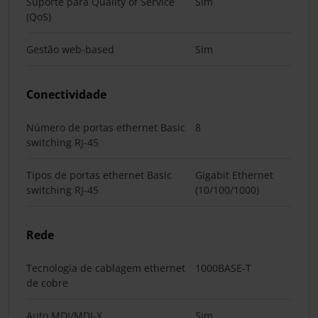
Suporte para Quality of Service
Sim
(QoS)
Gestão web-based
Sim
Conectividade
Número de portas ethernet Basic
8
switching RJ-45
Tipos de portas ethernet Basic
Gigabit Ethernet
switching RJ-45
(10/100/1000)
Rede
Tecnologia de cablagem ethernet
1000BASE-T
de cobre
Auto MDI/MDI-X
Sim