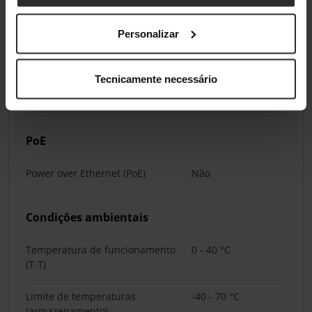
Frequência de entrada AC
50/60 Hz
Voltagem de entrada DC
5 V
Personalizar
Corrente de entrada
1 A
Tecnicamente necessário
Consumo de energia (máx)
4,94 W
PoE
Power over Ethernet (PoE)
Não
Condições ambientais
Temperatura de funcionamento
0 - 40 °C
(T-T)
Limite de temperaturas
-40 - 70 °C
(armazenamento)