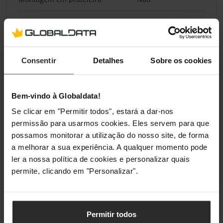
Cor do produto
Preto
Botão reset
Sim
Consentir
Detalhes
Sobre os cookies
Número de ventoínhas
0 ventoinha(s)
Bem-vindo à Globaldata!
Desempenho
Se clicar em "Permitir todos", estará a dar-nos
Sem ventoinhas
Sim
permissão para usarmos cookies. Eles servem para que
possamos monitorar a utilização do nosso site, de forma
a melhorar a sua experiência. A qualquer momento pode
Gestão de energia
ler a nossa política de cookies e personalizar quais
permite, clicando em "Personalizar".
Fonte de alimentação
AC
Voltagem de entrada AC
100 - 240 V
Permitir todos