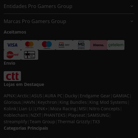
Entidades Pro Gamers Group
Marcas Pro Gamers Group
Aceitamos
Envio
Lojas em Destaque
APNX
|
Arctic
|
ASUS
|
AURA PC
|
Ducky
|
Endgame Gear
|
GAMIAC
|
Glorious
|
HAVN
|
Keychron
|
King Bundles
|
King Mod Systems
|
Kolink
|
Lian Li
|
LYNK+
|
Moza Racing
|
MSI
|
Nitro Concepts
|
noblechairs
|
NZXT
|
PHANTEKS
|
Playseat
|
SAMSUNG
|
streamplify
|
Team Group
|
Thermal Grizzly
|
TX3
Categorias Principais