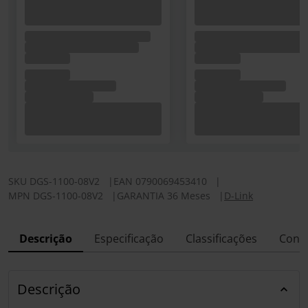
SKU
DGS-1100-08V2
|
EAN
0790069453410
|
MPN
DGS-1100-08V2
|
GARANTIA 36 Meses
|
D-Link
Descrição
Especificação
Classificações
Conf
Descrição