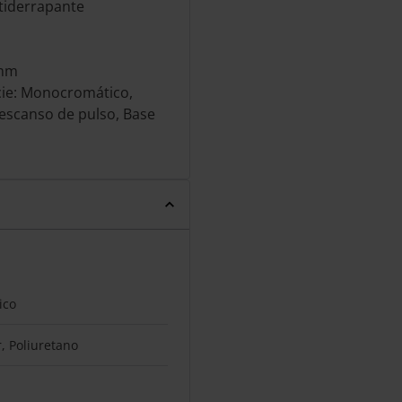
tiderrapante
 mm
cie: Monocromático,
 Descanso de pulso, Base
ico
r, Poliuretano