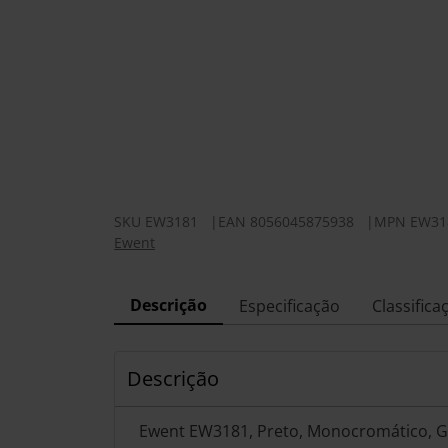
SKU
EW3181
|
EAN
8056045875938
|
MPN
EW31
Ewent
Descrição
Especificação
Classifica
Descrição
Ewent EW3181, Preto, Monocromático, Gel