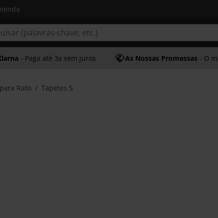
omenda
Klarna
- Paga até 3x sem juros
As Nossas Promessas
- O melhor at
para Rato
Tapetes S