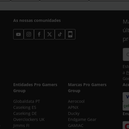
As nossas comunidades
Ma
úl
pr
Est
a
P
Goo
Entidades Pro Gamers
Marcas Pro Gamers
Ac
Group
Group
Globaldata PT
Aerocool
Caseking ES
APNX
Caseking DE
Ducky
En
Overclockers UK
Endgame Gear
o
Jimms FI
GAMIAC