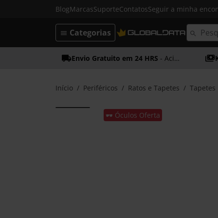
Blog
Marcas
Suporte
Contatos
Seguir a minha enc
Categorias
Envio Gratuito em 24 HRS
- Acima dos 50€
Início
Periféricos
Ratos e Tapetes
Tapetes 
🕶️ Óculos Oferta