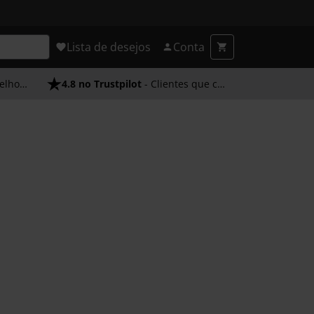
Lista de desejos
Conta
endimento
4.8 no Trustpilot
- Clientes que confiam em nós