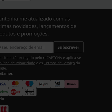
ntenha-me atualizado com as
timas novidades, lançamentos de
odutos e promoções.
Subscrever
e site está protegido pelo reCAPTCHA e aplica-se
olítica de Privacidade
e os
Termos de Serviço
da
gle.
eitamos
vio