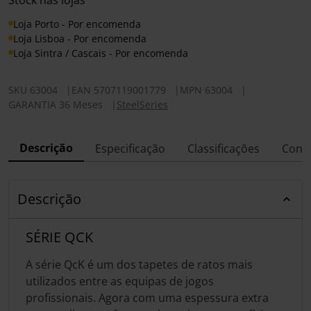
Stock nas lojas
Loja Porto - Por encomenda
Loja Lisboa - Por encomenda
Loja Sintra / Cascais - Por encomenda
SKU
63004
|
EAN
5707119001779
|
MPN
63004
|
GARANTIA 36 Meses
|
SteelSeries
Descrição
Especificação
Classificações
Conf
Descrição
SÉRIE QCK
A série QcK é um dos tapetes de ratos mais
utilizados entre as equipas de jogos
profissionais. Agora com uma espessura extra