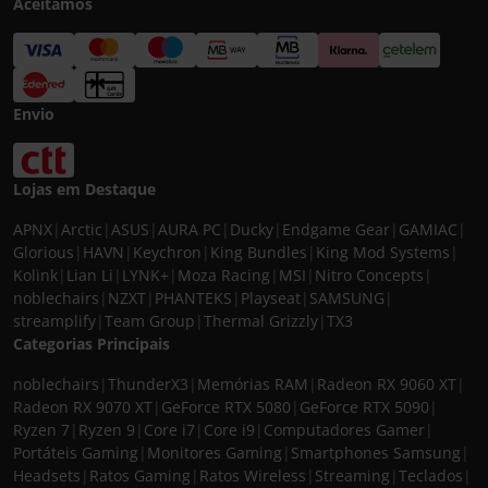
Aceitamos
Envio
Lojas em Destaque
APNX
|
Arctic
|
ASUS
|
AURA PC
|
Ducky
|
Endgame Gear
|
GAMIAC
|
Glorious
|
HAVN
|
Keychron
|
King Bundles
|
King Mod Systems
|
Kolink
|
Lian Li
|
LYNK+
|
Moza Racing
|
MSI
|
Nitro Concepts
|
noblechairs
|
NZXT
|
PHANTEKS
|
Playseat
|
SAMSUNG
|
streamplify
|
Team Group
|
Thermal Grizzly
|
TX3
Categorias Principais
noblechairs
|
ThunderX3
|
Memórias RAM
|
Radeon RX 9060 XT
|
Radeon RX 9070 XT
|
GeForce RTX 5080
|
GeForce RTX 5090
|
Ryzen 7
|
Ryzen 9
|
Core i7
|
Core i9
|
Computadores Gamer
|
Portáteis Gaming
|
Monitores Gaming
|
Smartphones Samsung
|
Headsets
|
Ratos Gaming
|
Ratos Wireless
|
Streaming
|
Teclados
|