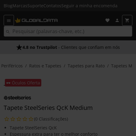
Blog
Marcas
Suporte
Contatos
Seguir a minha encomenda
4.8 no Trustpilot
- Clientes que confiam em nós
Periféricos
Ratos e Tapetes
Tapetes para Rato
Tapetes M
🕶️ Óculos Oferta
Tapete SteelSeries QcK Medium
(0 Classificações)
Tapete SteelSeries QcK
Espessura extra para ter o melhor conforto